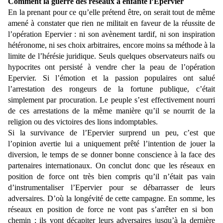
Comment la guerre des réseaux a enfanté l’Epervier
En la prenant pour ce qu’elle prétend être, on serait tout de même
amené à constater que rien ne militait en faveur de la réussite de
l’opération Epervier : ni son avènement tardif, ni son inspiration
hétéronome, ni ses choix arbitraires, encore moins sa méthode à la
limite de l’hérésie juridique. Seuls quelques observateurs naïfs ou
hypocrites ont persisté à vendre cher la peau de l’opération
Epervier. Si l’émotion et la passion populaires ont salué
l’arrestation des rongeurs de la fortune publique, c’était
simplement par procuration. Le peuple s’est effectivement nourri
de ces arrestations de la même manière qu’il se nourrit de la
religion ou des victoires des lions indomptables.
Si la survivance de l’Epervier surprend un peu, c’est que
l’opinion avertie lui a uniquement prêté l’intention de jouer la
diversion, le temps de se donner bonne conscience à la face des
partenaires internationaux. On conclut donc que les réseaux en
position de force ont très bien compris qu’il n’était pas vain
d’instrumentaliser l’Epervier pour se débarrasser de leurs
adversaires. D’où la longévité de cette campagne. En somme, les
réseaux en position de force ne vont pas s’arrêter en si bon
chemin ; ils vont décapiter leurs adversaires jusqu’à la dernière