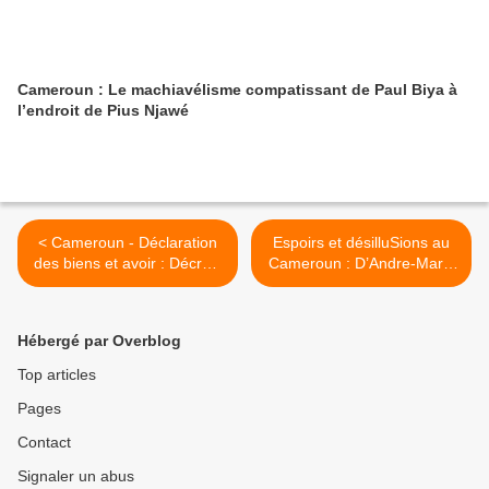
Cameroun : Le machiavélisme compatissant de Paul Biya à
l’endroit de Pius Njawé
< Cameroun - Déclaration
Espoirs et désilluSions au
des biens et avoir : Décrets
Cameroun : D’Andre-Marie
d’application toujours
Mbida à Paul Biya >
attendus
Hébergé par Overblog
Top articles
Pages
Contact
Signaler un abus