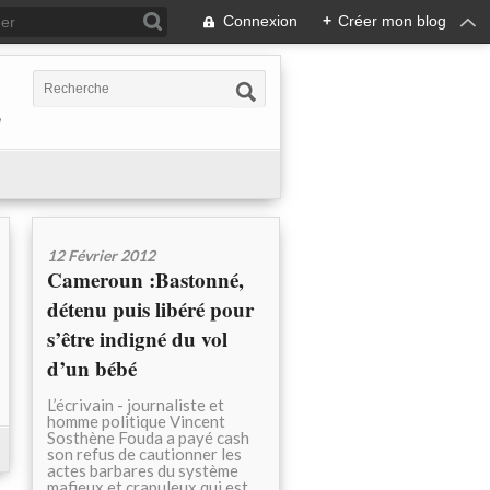
Connexion
+
Créer mon blog
,
12 Février 2012
Cameroun :Bastonné,
détenu puis libéré pour
s’être indigné du vol
d’un bébé
L’écrivain - journaliste et
homme politique Vincent
Sosthène Fouda a payé cash
son refus de cautionner les
actes barbares du système
mafieux et crapuleux qui est