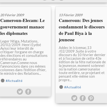
20 Février 2009
13 Février 2009
Cameroun-Elecam: Le
Cameroun: Des jeunes
gouvernement manace
condamnent le discours
les diplomates
de Paul Biya à la
jeunesse
Leger Ntiga, Mutations,
20/02/2009. Henri Eyébé
Addec in Icicemac,13
Ayissi leur interdit de
/02/2009 .Suite à votre
critiquer l'organe en charge
discours du 10 février dernier
des élections et consultations
et à l’occasion de cette 43e
référendaires au
édition de la fête nationale de
Cameroun.Comme nous
la jeunesse, moment solennel
l'annoncions dans ces mêmes
où la nation camerounaise
colonnes dans l'édition d'hier,
toute entière, se projetant et
le ministre des Relations...
pensant elle-même son
propre...
#Actualité
#Actualité