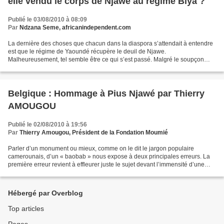
elle vendu le corps de Njawe au régime Biya ?
Publié le 03/08/2010 à 08:09
Par
Ndzana Seme, africanindependent.com
La dernière des choses que chacun dans la diaspora s’attendait à entendre
est que le régime de Yaoundé récupère le deuil de Njawe.
Malheureusement, tel semble être ce qui s’est passé. Malgré le soupçon
pesant dans les esprits selon lequel le régime de...
Belgique : Hommage à Pius Njawé par Thierry
AMOUGOU
Publié le 02/08/2010 à 19:56
Par
Thierry Amougou, Président de la Fondation Moumié
Parler d’un monument ou mieux, comme on le dit le jargon populaire
camerounais, d’un « baobab » nous expose à deux principales erreurs. La
première erreur revient à effleurer juste le sujet devant l’immensité d’une
tâche dont on ne peut faire le pourtour....
Hébergé par Overblog
Top articles