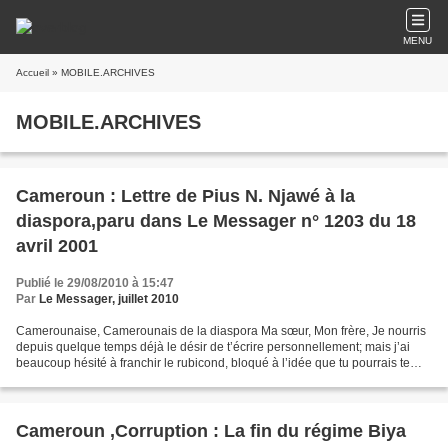
MENU
Accueil
» MOBILE.ARCHIVES
MOBILE.ARCHIVES
Cameroun : Lettre de Pius N. Njawé à la
diaspora,paru dans Le Messager n° 1203 du 18
avril 2001
Publié le 29/08/2010 à 15:47
Par
Le Messager, juillet 2010
Camerounaise, Camerounais de la diaspora Ma sœur, Mon frère, Je nourris
depuis quelque temps déjà le désir de t’écrire personnellement; mais j’ai
beaucoup hésité à franchir le rubicond, bloqué à l’idée que tu pourrais te
demander qui suis-je pour oser...
Cameroun ,Corruption : La fin du régime Biya