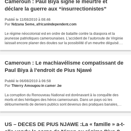
Cameroun : Paul Biya signe le meurtre et
déclare la guerre aux “insurrectionistes”
Publié le 11/08/2010 à 08:46
Par
Ndzana Seme, africanindependent.com
Le régime néocolonial est en ordre de bataille contre la diaspora et la
jeunesse patriotiques camerounaises. L’accident de l’autoroute de Virginie
laissait encore planer des doutes sur la possibilité d’un meurtre déguisé.
Mais de la manipulation du comité...
Cameroun : Le machiavélisme compatissant de
Paul Biya à l’endroit de Pius Njawé
Publié le 06/08/2010 à 06:58
Par
Thierry Amougou in camer .be
La corruption du Renouveau National est dorénavant à la conquête des
morts et des héritages des héros camerounais. Dans un pays où les
détournements de deniers publics sont devenus des pratiques banales,
entendre parler de millions et de milliards de...
US – DECES DE PIUS NJAWE :La « famille » a-t-