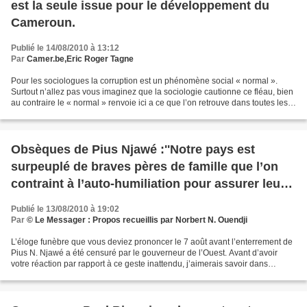
est la seule issue pour le développement du
Cameroun.
Publié le 14/08/2010 à 13:12
Par
Camer.be,Eric Roger Tagne
Pour les sociologues la corruption est un phénomène social « normal ».
Surtout n’allez pas vous imaginez que la sociologie cautionne ce fléau, bien
au contraire le « normal » renvoie ici a ce que l’on retrouve dans toutes les
sociétés quelles qu’elles...
Obsèques de Pius Njawé :''Notre pays est
surpeuplé de braves pères de famille que l’on
contraint à l’auto-humiliation pour assurer leur
gagne-pain" dixit Célestin Monga
Publié le 13/08/2010 à 19:02
Par
© Le Messager : Propos recueillis par Norbert N. Ouendji
L’éloge funèbre que vous deviez prononcer le 7 août avant l’enterrement de
Pius N. Njawé a été censuré par le gouverneur de l’Ouest. Avant d’avoir
votre réaction par rapport à ce geste inattendu, j’aimerais savoir dans
quelles circonstances vous avez...