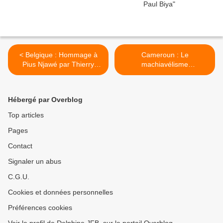
< Belgique : Hommage à
Cameroun : Le
Pius Njawé par Thierry
machiavélisme
AMOUGOU
compatissant de Paul Biya
à l’endroit de Pius Njawé >
Hébergé par Overblog
Top articles
Pages
Contact
Signaler un abus
C.G.U.
Cookies et données personnelles
Préférences cookies