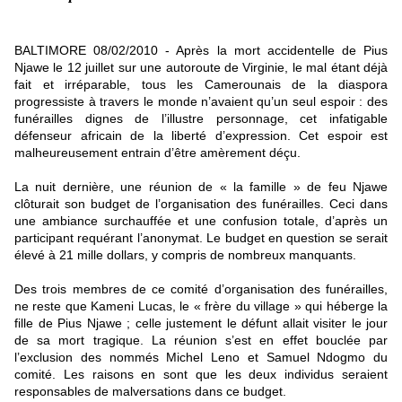
BALTIMORE 08/02/2010 - Après la mort accidentelle de Pius
Njawe le 12 juillet sur une autoroute de Virginie, le mal étant déjà
fait et irréparable, tous les Camerounais de la diaspora
progressiste à travers le monde n’avaient qu’un seul espoir : des
funérailles dignes de l’illustre personnage, cet infatigable
défenseur africain de la liberté d’expression. Cet espoir est
malheureusement entrain d’être amèrement déçu.
La nuit dernière, une réunion de « la famille » de feu Njawe
clôturait son budget de l’organisation des funérailles. Ceci dans
une ambiance surchauffée et une confusion totale, d’après un
participant requérant l’anonymat. Le budget en question se serait
élevé à 21 mille dollars, y compris de nombreux manquants.
Des trois membres de ce comité d’organisation des funérailles,
ne reste que Kameni Lucas, le « frère du village » qui héberge la
fille de Pius Njawe ; celle justement le défunt allait visiter le jour
de sa mort tragique. La réunion s’est en effet bouclée par
l’exclusion des nommés Michel Leno et Samuel Ndogmo du
comité. Les raisons en sont que les deux individus seraient
responsables de malversations dans ce budget.