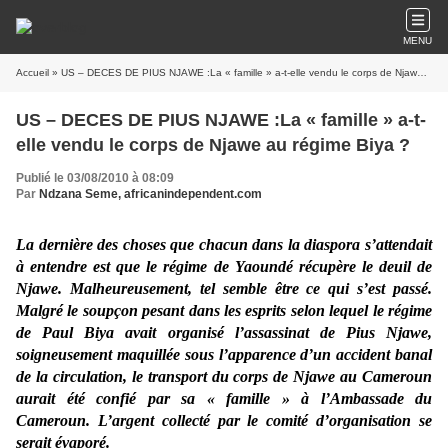
MENU
Accueil
» US – DECES DE PIUS NJAWE :La « famille » a-t-elle vendu le corps de Njawe au régime Biya ?
US – DECES DE PIUS NJAWE :La « famille » a-t-
elle vendu le corps de Njawe au régime Biya ?
Publié le 03/08/2010 à 08:09
Par
Ndzana Seme, africanindependent.com
La dernière des choses que chacun dans la diaspora s’attendait
à entendre est que le régime de Yaoundé récupère le deuil de
Njawe. Malheureusement, tel semble être ce qui s’est passé.
Malgré le soupçon pesant dans les esprits selon lequel le régime
de Paul Biya avait organisé l’assassinat de Pius Njawe,
soigneusement maquillée sous l’apparence d’un accident banal
de la circulation, le transport du corps de Njawe au Cameroun
aurait été confié par sa « famille » à l’Ambassade du
Cameroun. L’argent collecté par le comité d’organisation se
serait évaporé.