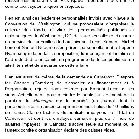
réussite des funérailles de Pius Njawe ; des demandes que ce
comité avait systématiquement rejetées.
Il en est ainsi des leaders et personnalités invités avec Njawe à la
Convention de Washington, qui se proposaient d’organiser la
collecte des fonds, d’inviter les personnalités politiques et
diplomatiques de Washington, DC, de louer les salles et d’assurer
un service de funérailles de haut niveau. Lucas Kemeni, Michel
Leno et Samuel Ndogmo s’en prirent personnellement à Eugène
Nyambal qui défendait la proposition, le menaçant et lui intimant
l’ordre de dédire un comité du programme du décès publié sur un
site Internet et de s’écarter de cette affaire.
Il en est aussi de même de la demande de Cameroon Diaspora
for Change (Camdiac) de s’associer au financement et à
l’organisation, rejetée sans réserve par Kameni Lucas et les
siens. Actuellement, pour atteindre le noble but de maintenir la
parution du
Messager
sur le marché (un journal dont le
portefeuille des créances compromises inclut plus de 10 millions
de francs Cfa de factures de publicité impayées par l’Etat du
Cameroun et dont les employés cumulent plus de 7 mois de
salaires impayés), la Camdiac s’active seule au moment où le
fameux comité d’organisation déclare des caisses vides.