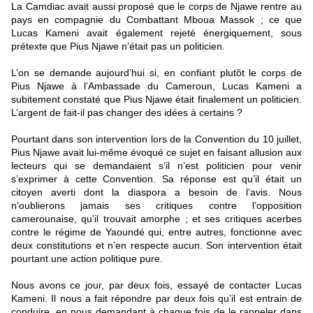
La Camdiac avait aussi proposé que le corps de Njawe rentre au
pays en compagnie du Combattant Mboua Massok ; ce que
Lucas Kameni avait également rejeté énergiquement, sous
prétexte que Pius Njawe n’était pas un politicien.
L’on se demande aujourd’hui si, en confiant plutôt le corps de
Pius Njawe à l’Ambassade du Cameroun, Lucas Kameni a
subitement constaté que Pius Njawe était finalement un politicien.
L’argent de fait-il pas changer des idées à certains ?
Pourtant dans son intervention lors de la Convention du 10 juillet,
Pius Njawe avait lui-même évoqué ce sujet en faisant allusion aux
lecteurs qui se demandaient s’il n’est politicien pour venir
s’exprimer à cette Convention. Sa réponse est qu’il était un
citoyen averti dont la diaspora a besoin de l’avis. Nous
n’oublierons jamais ses critiques contre l’opposition
camerounaise, qu’il trouvait amorphe ; et ses critiques acerbes
contre le régime de Yaoundé qui, entre autres, fonctionne avec
deux constitutions et n’en respecte aucun. Son intervention était
pourtant une action politique pure.
Nous avons ce jour, par deux fois, essayé de contacter Lucas
Kameni. Il nous a fait répondre par deux fois qu’il est entrain de
conduire, en nous demandant à chaque fois de le rappeler dans