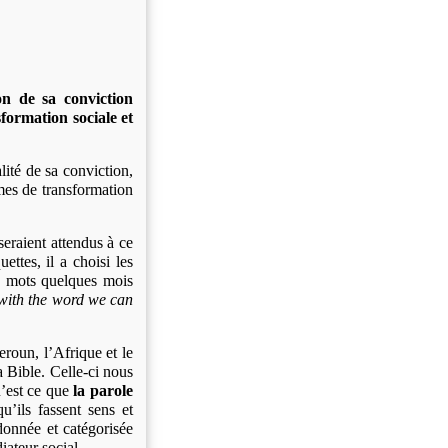
n de sa conviction
formation sociale et
lité de sa conviction,
mes de transformation
seraient attendus à ce
ttes, il a choisi les
es mots quelques mois
 with the word we can
roun, l’Afrique et le
a Bible. Celle-ci nous
u’est ce que
la parole
u’ils fassent sens et
 donnée et catégorisée
iateur social.