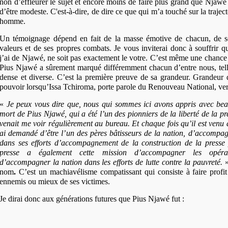
non d’effleurer le sujet et encore moins de faire plus grand que Njawé
d’être modeste. C'est-à-dire, de dire ce que qui m’a touché sur la traject
homme.
Un témoignage dépend en fait de la masse émotive de chacun, de se
valeurs et de ses propres combats. Je vous inviterai donc à souffrir 
j’ai de Njawé, ne soit pas exactement le votre. C’est même une chance q
Pius Njawé a sûrement marqué différemment chacun d’entre nous, tel
dense et diverse. C’est la première preuve de sa grandeur. Grandeur 
pouvoir lorsqu’Issa Tchiroma, porte parole du Renouveau National, ver
«
Je peux vous dire que, nous qui sommes ici avons appris avec beau
mort de Pius Njawé, qui a été l’un des pionniers de la liberté de la p
venait me voir régulièrement au bureau. Et chaque fois qu’il est venu 
ai demandé d’être l’un des pères bâtisseurs de la nation, d’accompa
dans ses efforts d’accompagnement de la construction de la presse 
presse a également cette mission d’accompagner les opérat
d’accompagner la nation dans les efforts de lutte contre la pauvreté.
»
nom
.
C’est un machiavélisme compatissant qui consiste à faire profit e
ennemis ou mieux de ses victimes.
Je dirai donc aux générations futures que Pius Njawé fut :