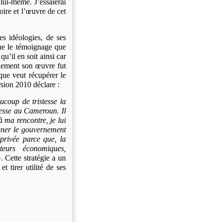
 lui-même. J’essaierai
oire et l’œuvre de cet
s idéologies, de ses
que le témoignage que
u’il en soit ainsi car
lement son œuvre fut
que veut récupérer le
sion 2010 déclare :
coup de tristesse la
resse au Cameroun. Il
à ma rencontre, je lui
gner le gouvernement
privée parce que, la
eurs économiques,
. Cette stratégie a un
t tirer utilité de ses