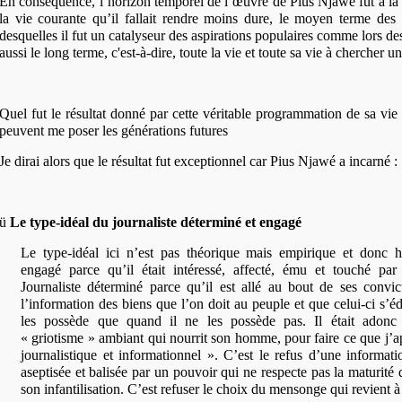
En conséquence, l’horizon temporel de l’œuvre de Pius Njawé fut à la f
la vie courante qu’il fallait rendre moins dure, le moyen terme des
desquelles il fut un catalyseur des aspirations populaires comme lors des
aussi le long terme, c'est-à-dire, toute la vie et toute sa vie à chercher 
Quel fut le résultat donné par cette véritable programmation de sa vie
peuvent me poser les générations futures
Je dirai alors que le résultat fut exceptionnel car Pius Njawé a incarné :
ü
Le type-idéal du journaliste déterminé et engagé
Le type-idéal ici n’est pas théorique mais empirique et donc hi
engagé parce qu’il était intéressé, affecté, ému et touché par
Journaliste déterminé parce qu’il est allé au bout de ses convic
l’information des biens que l’on doit au peuple et que celui-ci s’
les possède que quand il ne les possède pas. Il était adonc 
« griotisme » ambiant qui nourrit son homme, pour faire ce que j’ap
journalistique et informationnel ». C’est le refus d’une informat
aseptisée et balisée par un pouvoir qui ne respecte pas la maturité 
son infantilisation. C’est refuser le choix du mensonge qui revient à 