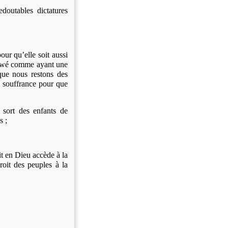
edoutables dictatures
our qu’elle soit aussi
Njawé comme ayant une
que nous restons des
 souffrance
pour que
 sort des enfants de
s ;
it en Dieu accède à la
roit des peuples à la