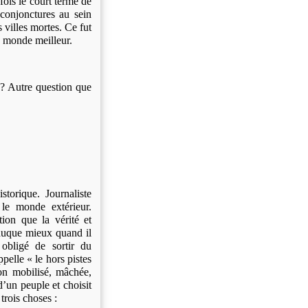
ois le court terme de
 conjonctures au sein
 villes mortes. Ce fut
un monde meilleur.
 ? Autre question que
storique. Journaliste
 le monde extérieur.
tion que la vérité et
éduque mieux quand il
obligé de sortir du
pelle « le hors pistes
ion mobilisé, mâchée,
d’un peuple et choisit
trois choses :