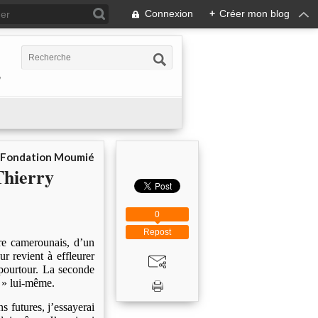
Connexion
+
Créer mon blog
,
a Fondation Moumié
Thierry
0
Repost
re camerounais, d’un
r revient à effleurer
 pourtour. La seconde
b » lui-même.
s futures, j’essayerai