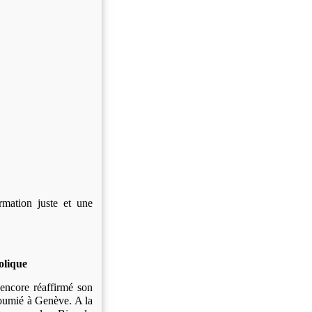
rmation juste et une
olique
encore réaffirmé son
Moumié à Genève. A la