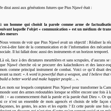
Je dirai aussi aux générations futures que Pius Njawé était :
ü
un homme qui choisit la parole comme arme de factualisatio
suivant laquelle l’objet « communication » est un médium de trans
des mœurs
Nous venons de voir que Pius Njawé avait un objectif : Réaliser la réa
c'est-à-dire faire de la communication et de l’information des mécanis
sociale. Il lui fallait donc aussi des instruments et un horizon temporel.
Là où, face à des dictatures meurtrières et sans scrupules, d’aucuns se 
que Njawé cherche où se procurer des kalachnikovs et des lance-roque
mots comme principal instrument de combat.
Voici ce qu’il disait d
avant sa mort: «
A word is powerful than a weapon, and I believe that
build a better world and make happier people… »
.
Les mots sur lesquels comptaient Pius Njawé pour transformer la Came
monde sont des armes redoutables lorsque se réfère encore une fois à l
dit : « au commencement était la parole et la parole était Dieu ». Or q
si ce n’est un ensemble de mots agencés et choisis de telle façon q
façonnes, les gestes, les actes et les esprits ? Et cette parole une fois
devient
un discours qui n’est rien d’autre qu’un rapport social et un méd