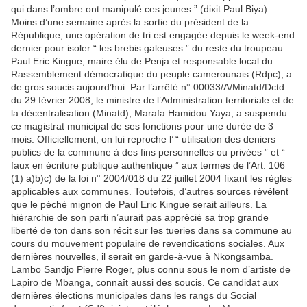
qui dans l’ombre ont manipulé ces jeunes ” (dixit Paul Biya).
Moins d’une semaine après la sortie du président de la
République, une opération de tri est engagée depuis le week-end
dernier pour isoler “ les brebis galeuses ” du reste du troupeau.
Paul Eric Kingue, maire élu de Penja et responsable local du
Rassemblement démocratique du peuple camerounais (Rdpc), a
de gros soucis aujourd’hui. Par l’arrêté n° 00033/A/Minatd/Dctd
du 29 février 2008, le ministre de l’Administration territoriale et de
la décentralisation (Minatd), Marafa Hamidou Yaya, a suspendu
ce magistrat municipal de ses fonctions pour une durée de 3
mois. Officiellement, on lui reproche l’ “ utilisation des deniers
publics de la commune à des fins personnelles ou privées ” et “
faux en écriture publique authentique ” aux termes de l’Art. 106
(1) a)b)c) de la loi n° 2004/018 du 22 juillet 2004 fixant les règles
applicables aux communes. Toutefois, d’autres sources révèlent
que le péché mignon de Paul Eric Kingue serait ailleurs. La
hiérarchie de son parti n’aurait pas apprécié sa trop grande
liberté de ton dans son récit sur les tueries dans sa commune au
cours du mouvement populaire de revendications sociales. Aux
dernières nouvelles, il serait en garde-à-vue à Nkongsamba.
Lambo Sandjo Pierre Roger, plus connu sous le nom d’artiste de
Lapiro de Mbanga, connaît aussi des soucis. Ce candidat aux
dernières élections municipales dans les rangs du Social