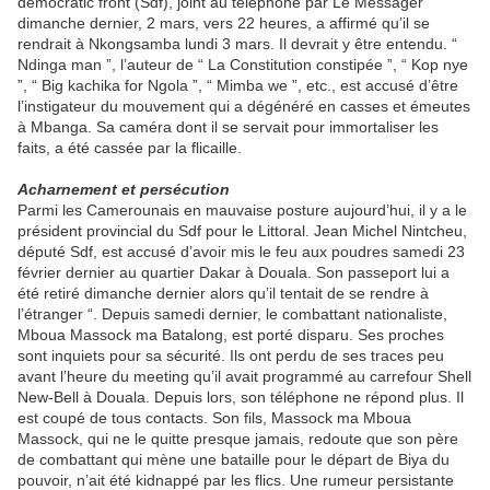
democratic front (Sdf), joint au téléphone par Le Messager
dimanche dernier, 2 mars, vers 22 heures, a affirmé qu’il se
rendrait à Nkongsamba lundi 3 mars. Il devrait y être entendu. “
Ndinga man ”, l’auteur de “ La Constitution constipée ”, “ Kop nye
”, “ Big kachika for Ngola ”, “ Mimba we ”, etc., est accusé d’être
l’instigateur du mouvement qui a dégénéré en casses et émeutes
à Mbanga. Sa caméra dont il se servait pour immortaliser les
faits, a été cassée par la flicaille.
Acharnement et persécution
Parmi les Camerounais en mauvaise posture aujourd’hui, il y a le
président provincial du Sdf pour le Littoral. Jean Michel Nintcheu,
député Sdf, est accusé d’avoir mis le feu aux poudres samedi 23
février dernier au quartier Dakar à Douala. Son passeport lui a
été retiré dimanche dernier alors qu’il tentait de se rendre à
l’étranger “. Depuis samedi dernier, le combattant nationaliste,
Mboua Massock ma Batalong, est porté disparu. Ses proches
sont inquiets pour sa sécurité. Ils ont perdu de ses traces peu
avant l’heure du meeting qu’il avait programmé au carrefour Shell
New-Bell à Douala. Depuis lors, son téléphone ne répond plus. Il
est coupé de tous contacts. Son fils, Massock ma Mboua
Massock, qui ne le quitte presque jamais, redoute que son père
de combattant qui mène une bataille pour le départ de Biya du
pouvoir, n’ait été kidnappé par les flics. Une rumeur persistante