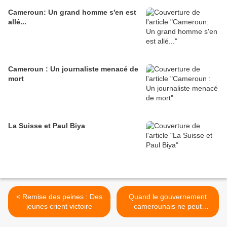
Cameroun: Un grand homme s'en est
allé...
Cameroun : Un journaliste menacé de
mort
La Suisse et Paul Biya
< Remise des peines : Des
Quand le gouvernement
jeunes crient victoire
camerounais ne peut
améliorer son image
internationale >