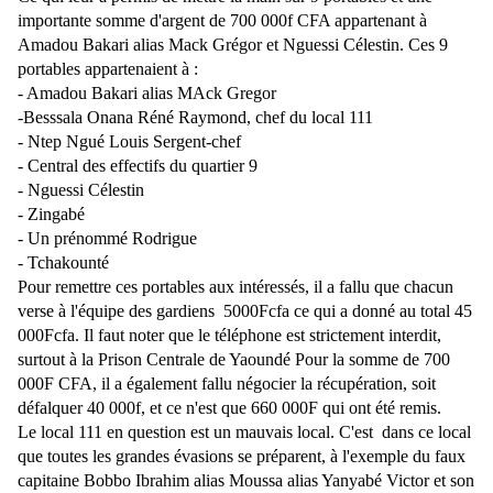
importante somme d'argent de 700 000f CFA appartenant à
Amadou Bakari alias Mack Grégor et Nguessi Célestin. Ces 9
portables appartenaient à :
- Amadou Bakari alias MAck Gregor
-Besssala Onana Réné Raymond, chef du local 111
- Ntep Ngué Louis Sergent-chef
- Central des effectifs du quartier 9
- Nguessi Célestin
- Zingabé
- Un prénommé Rodrigue
- Tchakounté
Pour remettre ces portables aux intéressés, il a fallu que chacun
verse à l'équipe des gardiens 5000Fcfa ce qui a donné au total 45
000Fcfa. Il faut noter que le téléphone est strictement interdit,
surtout à la Prison Centrale de Yaoundé Pour la somme de 700
000F CFA, il a également fallu négocier la récupération, soit
défalquer 40 000f, et ce n'est que 660 000F qui ont été remis.
Le local 111 en question est un mauvais local. C'est dans ce local
que toutes les grandes évasions se préparent, à l'exemple du faux
capitaine Bobbo Ibrahim alias Moussa alias Yanyabé Victor et son