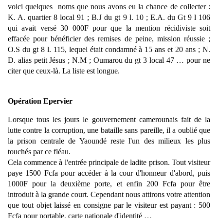
voici quelques noms que nous avons eu la chance de collecter :
K. A. quartier 8 local 91 ; B.J du gt 9 l. 10 ; E.A. du Gt 9 l 106
qui avait versé 30 000F pour que la mention récidiviste soit
effacée pour bénéficier des remises de peine, mission réussie ;
O.S du gt 8 l. 115, lequel était condamné à 15 ans et 20 ans ; N.
D. alias petit Jésus ; N.M ; Oumarou du gt 3 local 47 … pour ne
citer que ceux-là. La liste est longue.
Opération Epervier
Lorsque tous les jours le gouvernement camerounais fait de la
lutte contre la corruption, une bataille sans pareille, il a oublié que
la prison centrale de Yaoundé reste l'un des milieux les plus
touchés par ce fléau.
Cela commence à l'entrée principale de ladite prison. Tout visiteur
paye 1500 Fcfa pour accéder à la cour d'honneur d'abord, puis
1000F pour la deuxième porte, et enfin 200 Fcfa pour être
introduit à la grande court. Cependant nous attirons votre attention
que tout objet laissé en consigne par le visiteur est payant : 500
Fcfa pour portable, carte nationale d'identité …