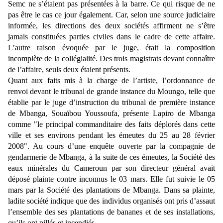
Semc ne s’étaient pas présentées à la barre. Ce qui risque de ne
pas être le cas ce jour également. Car, selon une source judiciaire
informée, les directions des deux sociétés affirment ne s’être
jamais constituées parties civiles dans le cadre de cette affaire.
L’autre raison évoquée par le juge, était la composition
incomplète de la collégialité. Des trois magistrats devant connaître
de l’affaire, seuls deux étaient présents.
Quant aux faits mis à la charge de l’artiste, l’ordonnance de
renvoi devant le tribunal de grande instance du Moungo, telle que
établie par le juge d’instruction du tribunal de première instance
de Mbanga, Souaïbou Youssoufa, présente Lapiro de Mbanga
comme "le principal commanditaire des faits déplorés dans cette
ville et ses environs pendant les émeutes du 25 au 28 février
2008". Au cours d’une enquête ouverte par la compagnie de
gendarmerie de Mbanga, à la suite de ces émeutes, la Société des
eaux minérales du Cameroun par son directeur général avait
déposé plainte contre inconnus le 03 mars. Elle fut suivie le 05
mars par la Société des plantations de Mbanga. Dans sa plainte,
ladite société indique que des individus organisés ont pris d’assaut
l’ensemble des ses plantations de bananes et de ses installations,
qu’ils ont pillés et incendiés.