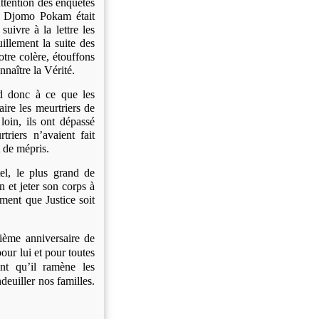
’attention des enquêtes
de Djomo Pokam était
vre à la lettre les
illement la suite des
otre colère, étouffons
naître la Vérité.
 donc à ce que les
aire les meurtriers de
loin, ils ont dépassé
triers n’avaient fait
 de mépris.
l, le plus grand de
n et jeter son corps à
ment que Justice soit
ème anniversaire de
our lui et pour toutes
ant qu’il ramène les
deuiller nos familles.