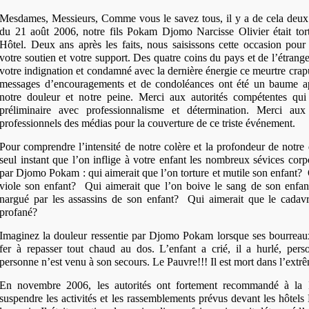
Mesdames, Messieurs, Comme vous le savez tous, il y a de cela deux 
du 21 août 2006, notre fils Pokam Djomo Narcisse Olivier était tort
Hôtel. Deux ans après les faits, nous saisissons cette occasion pou
votre soutien et votre support. Des quatre coins du pays et de l’étran
votre indignation et condamné avec la dernière énergie ce meurtre cr
messages d’encouragements et de condoléances ont été un baume ap
notre douleur et notre peine. Merci aux autorités compétentes qu
préliminaire avec professionnalisme et détermination. Merci aux 
professionnels des médias pour la couverture de ce triste événement.
Pour comprendre l’intensité de notre colère et la profondeur de notre
seul instant que l’on inflige à votre enfant les nombreux sévices corp
par Djomo Pokam : qui aimerait que l’on torture et mutile son enfant? 
viole son enfant? Qui aimerait que l’on boive le sang de son enfan
nargué par les assassins de son enfant? Qui aimerait que le cadavr
profané?
Imaginez la douleur ressentie par Djomo Pokam lorsque ses bourreaux
fer à repasser tout chaud au dos. L’enfant a crié, il a hurlé, pers
personne n’est venu à son secours. Le Pauvre!!! Il est mort dans l’extr
En novembre 2006, les autorités ont fortement recommandé à l
suspendre les activités et les rassemblements prévus devant les hôtels