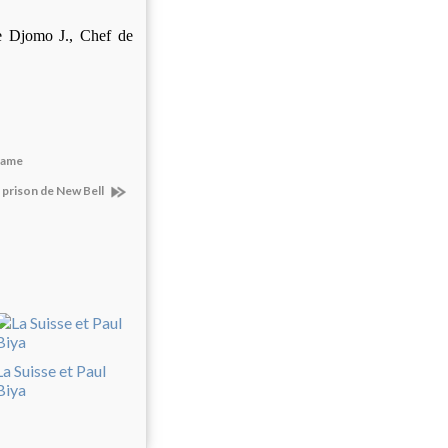
e Djomo J., Chef de
kame
a prison de New Bell
La Suisse et Paul
Biya