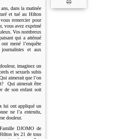
ans, dans la matinée
uré et tué au Hilton
r vous remercier pour
ger, vous avez exprimé
apuleux. Vos nombreux
aisant qui a atténué
i ont mené l’enquête
journalistes et aux
 douleur, imaginez un
orels et sexuels subis
Qui aimerait que l’on
t? Qui aimerait être
e de son enfant soit
 lui ont appliqué un
onne ne l’a entendu,
ême douleur.
a Famille DJOMO de
 Hilton les 21 de tous