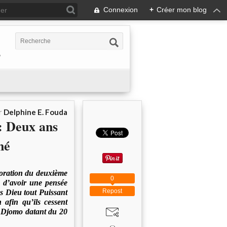
Connexion
+
Créer mon blog
,
r
Delphine E. Fouda
: Deux ans
né
oration du deuxième
0
e d’avoir une pensée
Repost
ns Dieu tout Puissant
afin qu’ils cessent
le Djomo datant du 20