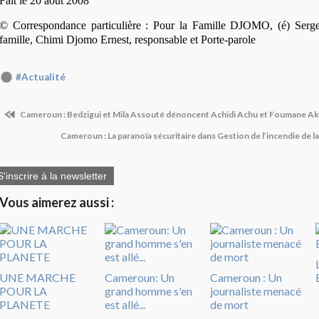
Fait le 20 août 2008
© Correspondance particulière : Pour la Famille DJOMO, (é) Serg
famille, Chimi Djomo Ernest, responsable et Porte-parole
#Actualité
Cameroun : Bedzigui et Mila Assouté dénoncent Achidi Achu et Foumane A
Cameroun : La paranoïa sécuritaire dans Gestion de l’incendie de l
S'inscrire à la newsletter
Vous aimerez aussi :
UNE MARCHE
Cameroun: Un
Cameroun : Un
POUR LA
grand homme s'en
journaliste menacé
PLANETE
est allé...
de mort