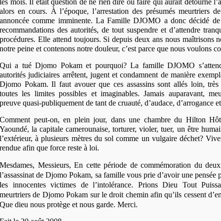
les mois. Il était question de ne rien dire ou faire qui aurait détourné l
alors en cours. À l’époque, l’arrestation des présumés meurtriers 
annoncée comme imminente. La Famille DJOMO a donc décidé de sui
recommandations des autorités, de tout suspendre et d’attendre tranqu
procédures. Elle attend toujours. Si depuis deux ans nous maîtrisons n
notre peine et contenons notre douleur, c’est parce que nous voulons con
Qui a tué Djomo Pokam et pourquoi? La famille DJOMO s’attend
autorités judiciaires arrêtent, jugent et condamnent de manière exempl
Djomo Pokam. Il faut avouer que ces assassins sont allés loin, très 
toutes les limites possibles et imaginables. Jamais auparavant, meur
preuve quasi-publiquement de tant de cruauté, d’audace, d’arrogance et
Comment peut-on, en plein jour, dans une chambre du Hilton Hôte
Yaoundé, la capitale camerounaise, torturer, violer, tuer, un être humai
l’extérieur, à plusieurs mètres du sol comme un vulgaire déchet? Vive
rendue afin que force reste à loi.
Mesdames, Messieurs, En cette période de commémoration du deuxi
l’assassinat de Djomo Pokam, sa famille vous prie d’avoir une pensée p
les innocentes victimes de l’intolérance. Prions Dieu Tout Puiss
meurtriers de Djomo Pokam sur le droit chemin afin qu’ils cessent d’en
Que dieu nous protège et nous garde. Merci.