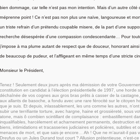
bien dommage, car telle n’est pas mon intention. Mais d’un autre côté 
méprenne point ! Ce n’est pas non plus une naïve, langoureuse et mo
un triste refrain d’un prétendu coupable misere, de la part d’une suppo
recherche désespérée d’une compassion condescendante… Pour toute
j’impose à ma plume autant de respect que de douceur, honorant ainsi
de beaucoup de pudeur, et l’affligeant en même temps d’une stricte c
Monsieur le Président,
Tenez ! Seulement deux jours après ma démission de votre Gouverne
constitution en candidat à l’élection présidentielle de 1997, une horde
déchaînée de vos cognes aux gros bras prêts à casser de la castagne, a
aux allants de basoche, a fondu avec une rare férocité sur le citoyen h
que je suis. Et depuis, inlassablement, les uns comme les autres, n’on
subir une terrifiante torture, avec hargne, haine et grossièreté, sous vo
atone, mais ô combien scintillant de complaisance : embastillement da
inqualifiables, harcèlement et acharnement permanents, destruction et
biens, intimidations et tracasseries judiciaires et policières, subtiles et 
menaces de mort, et que sais-je encore… Ah ! Que ne m’aurait-il pas va
Dreyfus ou un Jules Durand tout court ? Allusion prétentieuse, n’est-ce