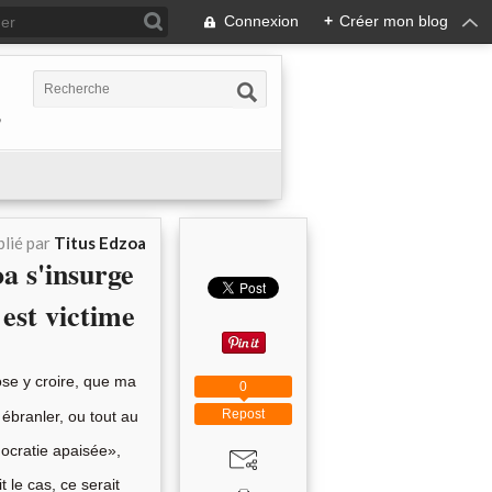
Connexion
+
Créer mon blog
,
lié par
Titus Edzoa
a s'insurge
 est victime
’ose y croire, que ma
0
Repost
 ébranler, ou tout au
ocratie apaisée»,
 le cas, ce serait