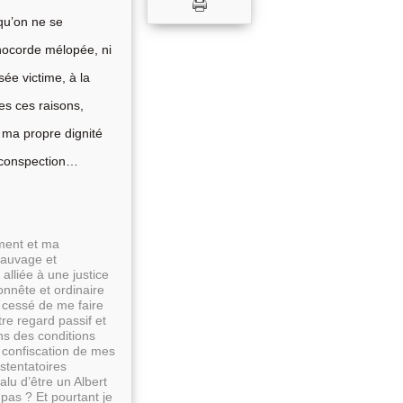
qu’on ne se
nocorde mélopée, ni
sée victime, à la
s ces raisons,
 ma propre dignité
irconspection…
ment et ma
 sauvage et
lliée à une justice
onnête et ordinaire
t cessé de me faire
tre regard passif et
ns des conditions
 confiscation de mes
ostentatoires
lu d’être un Albert
 pas ? Et pourtant je