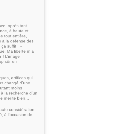
nce, après tant
nce, à haute et
e tout entière,
s à la défense des
ça suffit ! »
que. Ma liberté m’a
r ! L’image
up sûr en
ues, artifices qui
 pas changé d’une
autant moins
s à la recherche d’un
 le mérite bien…
aute considération,
é, à l’occasion de