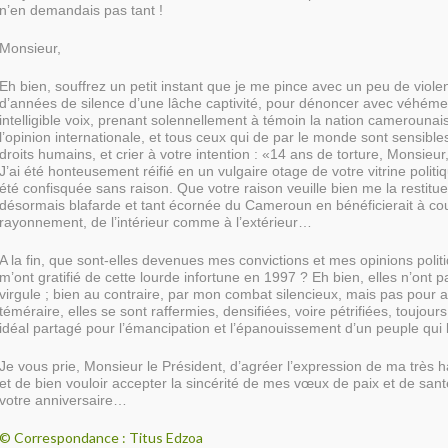
n’en demandais pas tant !
Monsieur,
Eh bien, souffrez un petit instant que je me pince avec un peu de viole
d’années de silence d’une lâche captivité, pour dénoncer avec véhéme
intelligible voix, prenant solennellement à témoin la nation camerounais
l’opinion internationale, et tous ceux qui de par le monde sont sensible
droits humains, et crier à votre intention : «14 ans de torture, Monsieur, 
J’ai été honteusement réifié en un vulgaire otage de votre vitrine politi
été confisquée sans raison. Que votre raison veuille bien me la restitue
désormais blafarde et tant écornée du Cameroun en bénéficierait à co
rayonnement, de l’intérieur comme à l’extérieur…
A la fin, que sont-elles devenues mes convictions et mes opinions politiq
m’ont gratifié de cette lourde infortune en 1997 ? Eh bien, elles n’ont
virgule ; bien au contraire, par mon combat silencieux, mais pas pour 
téméraire, elles se sont raffermies, densifiées, voire pétrifiées, toujour
idéal partagé pour l’émancipation et l’épanouissement d’un peuple qui
Je vous prie, Monsieur le Président, d’agréer l’expression de ma très h
et de bien vouloir accepter la sincérité de mes vœux de paix et de sant
votre anniversaire…
© Correspondance : Titus Edzoa