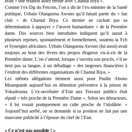
avait « une relation assez étroite avec Chantal Biya ».
Comme l’ex-Dg du Feicom, l’on a dit de l’ex-ministre de la Santé
publique, Urbain Olanguena Awono qu’il faisait partie du « fan
club » de Chantal Biya. Ce dernier ne cachait pas sa
détermination à appuyer « l’œuvre humanitaire » de la Première
dame. Des sources bien introduites indiquent qu’il aurait à
plusieurs reprises, spontanément et formellement, soutenu la Fcb
et Synergies africaines. Urbain Olanguena Awono (lui aussi) avait
toujours au bout des lèvres des propos élogieux vis-à-vis de la
Première dame. L’on s’attend, lorsque s’ouvrira son procès, s’il ne
tient pas sa langue, à un déballage « des largesses financières à
l’endroit des différentes organisations de Chantal Biya. »
Les mêmes allégations tiennent aussi pour Paulin Abono
Moampamb aujourd’hui en détention préventive à la prison de
Yokadouma. L’ex-secrétaire d’Etat aux Travaux publics était
réputé « très proche de la Première Dame ». Selon ses détracteurs,
« il lui vouait pratiquement un culte proche de l’idolâtrie. »
Aujourd’hui arrêté, on se demande si sa position ne fait pas une
mauvaise publicité à l’épouse du chef de l’Etat.
« Ce n’est pas possible ! »