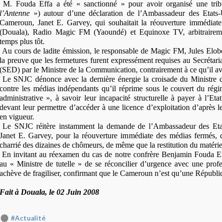
M. Fouda Effa a été « sanctionné » pour avoir organisé une tri
l’Antenne
») autour d’une déclaration de l’Ambassadeur des Etats
Cameroun, Janet E. Garvey, qui souhaitait la réouverture immédia
(Douala), Radio Magic FM (Yaoundé) et Equinoxe TV, arbitrairem
temps plus tôt.
Au cours de ladite émission, le responsable de Magic FM, Jules Elobo, 
la preuve que les fermetures furent expressément requises au Secrétari
(SED) par le Ministre de la Communication, contrairement à ce qu’il avai
Le SNJC dénonce avec la dernière énergie la croisade du Ministre
contre les médias indépendants qu’il réprime sous le couvert du régi
administrative », à savoir leur incapacité structurelle à payer à l’Etat
devant leur permettre d’accéder à une licence d’exploitation d’après l
en vigueur.
Le SNJC réitère instamment la demande de l’Ambassadeur des Eta
Janet E. Garvey, pour la réouverture immédiate des médias fermés, q
charrié des dizaines de chômeurs, de même que la restitution du matérie
En invitant au réexamen du cas de notre confrère Benjamin Fouda E
au « Ministre de tutelle » de se réconcilier d’urgence avec une prof
achève de fragiliser, confirmant que le Cameroun n’est qu’une Républi
Fait à Douala, le 02 Juin 2008
#Actualité