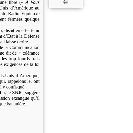
bune libre («
A Vous
-Unis d’Amérique au
te de Radio Equinoxe
ent fermées quelque
disait en effet tenir
at d’Etat à la Défense
t laissé croire.
 de la Communication
me dit de « tolérance
 les trop lourds frais
es exigences de la loi
ts-Unis d’Amérique,
ui, rappelons-le, ont
l y confisqué.
ffa, le SNJC suggère
ession exsangue qu’il
que bananière.