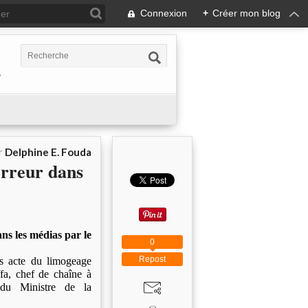
Connexion
+
Créer mon blog
,
r
Delphine E. Fouda
erreur dans
ns les médias par le
0
Repost
s acte du limogeage
fa, chef de chaîne à
du Ministre de la