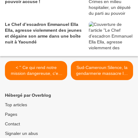
pouvoir accuse !
Le Chef d’escadron Emmanuel Ella
Ella, agresse violemment des jeunes
et dégaine son arme dans une boîte
nuit à Yaoundé
< '' Ce qui rend notre
Sud-Cameroun:Silence, la
mission dangereuse, c'est
gendarmerie massacre les
que l'Eglise est la Voix des
droits de l’homme ! >
sans voix''
Hébergé par Overblog
Top articles
Pages
Contact
Signaler un abus