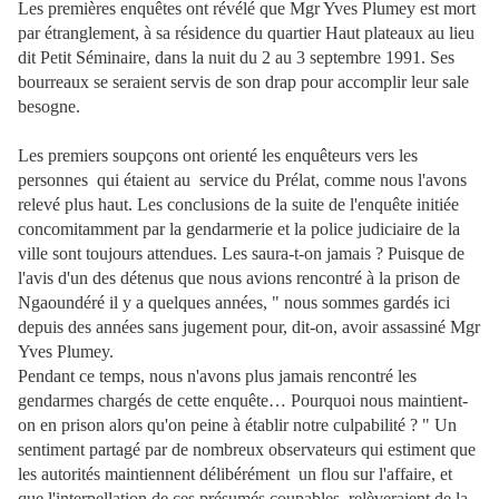
Les premières enquêtes ont révélé que Mgr Yves Plumey est mort
par étranglement, à sa résidence du quartier Haut plateaux au lieu
dit Petit Séminaire, dans la nuit du 2 au 3 septembre 1991. Ses
bourreaux se seraient servis de son drap pour accomplir leur sale
besogne.
Les premiers soupçons ont orienté les enquêteurs vers les
personnes qui étaient au service du Prélat, comme nous l'avons
relevé plus haut. Les conclusions de la suite de l'enquête initiée
concomitamment par la gendarmerie et la police judiciaire de la
ville sont toujours attendues. Les saura-t-on jamais ? Puisque de
l'avis d'un des détenus que nous avions rencontré à la prison de
Ngaoundéré il y a quelques années, " nous sommes gardés ici
depuis des années sans jugement pour, dit-on, avoir assassiné Mgr
Yves Plumey.
Pendant ce temps, nous n'avons plus jamais rencontré les
gendarmes chargés de cette enquête… Pourquoi nous maintient-
on en prison alors qu'on peine à établir notre culpabilité ? " Un
sentiment partagé par de nombreux observateurs qui estiment que
les autorités maintiennent délibérément un flou sur l'affaire, et
que l'interpellation de ces présumés coupables relèveraient de la