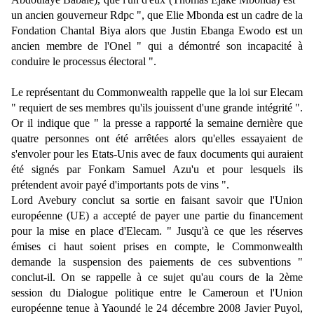
un ancien gouverneur Rdpc ", que Elie Mbonda est un cadre de la
Fondation Chantal Biya alors que Justin Ebanga Ewodo est un
ancien membre de l'Onel " qui a démontré son incapacité à
conduire le processus électoral ".
Le représentant du Commonwealth rappelle que la loi sur Elecam
" requiert de ses membres qu'ils jouissent d'une grande intégrité ".
Or il indique que " la presse a rapporté la semaine dernière que
quatre personnes ont été arrêtées alors qu'elles essayaient de
s'envoler pour les Etats-Unis avec de faux documents qui auraient
été signés par Fonkam Samuel Azu'u et pour lesquels ils
prétendent avoir payé d'importants pots de vins ".
Lord Avebury conclut sa sortie en faisant savoir que l'Union
européenne (UE) a accepté de payer une partie du financement
pour la mise en place d'Elecam. " Jusqu'à ce que les réserves
émises ci haut soient prises en compte, le Commonwealth
demande la suspension des paiements de ces subventions "
conclut-il. On se rappelle à ce sujet qu'au cours de la 2ème
session du Dialogue politique entre le Cameroun et l'Union
européenne tenue à Yaoundé le 24 décembre 2008 Javier Puyol,