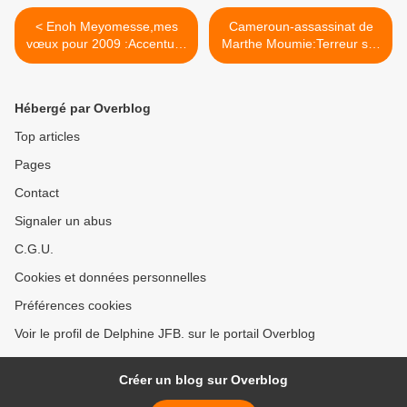
< Enoh Meyomesse,mes
Cameroun-assassinat de
vœux pour 2009 :Accentuer
Marthe Moumie:Terreur sur
la lutte pour la chute de
les opposants Bulu >
Paul Biya et de son régime
Hébergé par Overblog
Top articles
Pages
Contact
Signaler un abus
C.G.U.
Cookies et données personnelles
Préférences cookies
Voir le profil de Delphine JFB. sur le portail Overblog
Créer un blog sur Overblog