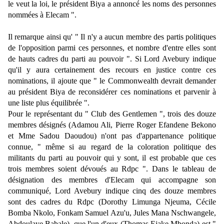
le veut la loi, le président Biya a annoncé les noms des personnes
nommées à Elecam ".
Il remarque ainsi qu' " Il n'y a aucun membre des partis politiques
de l'opposition parmi ces personnes, et nombre d'entre elles sont
de hauts cadres du parti au pouvoir ". Si Lord Avebury indique
qu'il y aura certainement des recours en justice contre ces
nominations, il ajoute que " le Commonwealth devrait demander
au président Biya de reconsidérer ces nominations et parvenir à
une liste plus équilibrée ".
Pour le représentant du " Club des Gentlemen ", trois des douze
membres désignés (Adamou Ali, Pierre Roger Efandene Bekono
et Mme Sadou Daoudou) n'ont pas d'appartenance politique
connue, " même si au regard de la coloration politique des
militants du parti au pouvoir qui y sont, il est probable que ces
trois membres soient dévoués au Rdpc ". Dans le tableau de
désignation des membres d'Elecam qui accompagne son
communiqué, Lord Avebury indique cinq des douze membres
sont des cadres du Rdpc (Dorothy Limunga Njeuma, Cécile
Bomba Nkolo, Fonkam Samuel Azu'u, Jules Mana Nschwangele,
Abdoulaye Babale), que l'un d'eux (Thomas Ejake Mbonda) est "