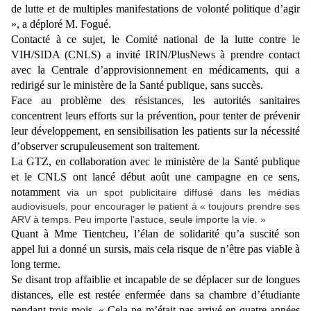
de lutte et de multiples manifestations de volonté politique d’agir
», a déploré M. Fogué.
Contacté à ce sujet, le Comité national de la lutte contre le
VIH/SIDA (CNLS) a invité IRIN/PlusNews à prendre contact
avec la Centrale d’approvisionnement en médicaments, qui a
redirigé sur le ministère de la Santé publique, sans succès.
Face au problème des résistances, les autorités sanitaires
concentrent leurs efforts sur la prévention, pour tenter de prévenir
leur développement, en sensibilisation les patients sur la nécessité
d’observer scrupuleusement son traitement.
La GTZ, en collaboration avec le ministère de la Santé publique
et le CNLS ont lancé début août une campagne en ce sens,
notamment
via un spot publicitaire diffusé dans les médias
audiovisuels, pour encourager le patient à « toujours prendre ses
ARV à temps. Peu importe l’astuce, seule importe la vie. »
Quant à Mme Tientcheu, l’élan de solidarité qu’a suscité son
appel lui a donné un sursis, mais cela risque de n’être pas viable à
long terme.
Se disant trop affaiblie et incapable de se déplacer sur de longues
distances, elle est restée enfermée dans sa chambre d’étudiante
pendant trois mois. « Cela ne m’était pas arrivé en quatre années