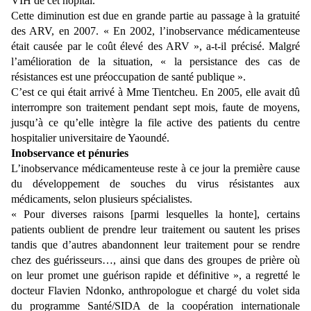
VIH de cet hôpital.
Cette diminution est due en grande partie au passage à la gratuité
des ARV, en 2007. « En 2002, l’inobservance médicamenteuse
était causée par le coût élevé des ARV », a-t-il précisé. Malgré
l’amélioration de la situation, « la persistance des cas de
résistances est une préoccupation de santé publique ».
C’est ce qui était arrivé à Mme Tientcheu. En 2005, elle avait dû
interrompre son traitement pendant sept mois, faute de moyens,
jusqu’à ce qu’elle intègre la file active des patients du centre
hospitalier universitaire de Yaoundé.
Inobservance et pénuries
L’inobservance médicamenteuse reste à ce jour la première cause
du développement de souches du virus résistantes aux
médicaments, selon plusieurs spécialistes.
« Pour diverses raisons [parmi lesquelles la honte], certains
patients oublient de prendre leur traitement ou sautent les prises
tandis que d’autres abandonnent leur traitement pour se rendre
chez des guérisseurs…, ainsi que dans des groupes de prière où
on leur promet une guérison rapide et définitive », a regretté le
docteur Flavien Ndonko, anthropologue et chargé du volet sida
du programme Santé/SIDA de la coopération internationale