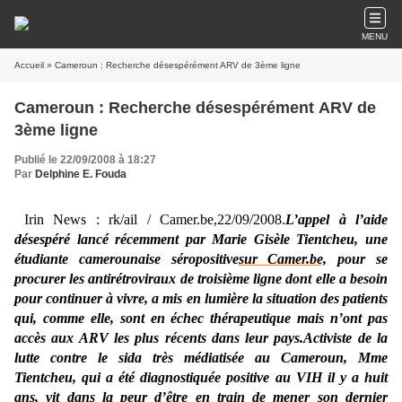
MENU
Accueil
» Cameroun : Recherche désespérément ARV de 3ème ligne
Cameroun : Recherche désespérément ARV de
3ème ligne
Publié le 22/09/2008 à 18:27
Par
Delphine E. Fouda
Irin News : rk/ail / Camer.be,22/09/2008.
L’appel à l’aide
désespéré lancé récemment par Marie Gisèle Tientcheu, une
étudiante camerounaise séropositive
sur Camer.be,
pour se
procurer les antirétroviraux de troisième ligne dont elle a besoin
pour continuer à vivre, a mis en lumière la situation des patients
qui, comme elle, sont en échec thérapeutique mais n’ont pas
accès aux ARV les plus récents dans leur pays.Activiste de la
lutte contre le sida très médiatisée au Cameroun, Mme
Tientcheu, qui a été diagnostiquée positive au VIH il y a huit
ans, vit dans la peur d’être en train de mener son dernier