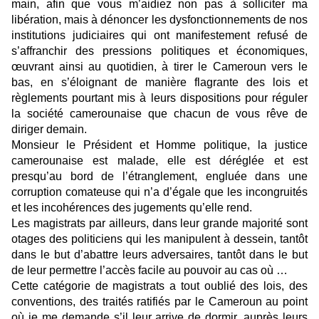
main, afin que vous m’aidiez non pas à solliciter ma
libération, mais à dénoncer les dysfonctionnements de nos
institutions judiciaires qui ont manifestement refusé de
s’affranchir des pressions politiques et économiques,
œuvrant ainsi au quotidien, à tirer le Cameroun vers le
bas, en s’éloignant de manière flagrante des lois et
règlements pourtant mis à leurs dispositions pour réguler
la société camerounaise que chacun de vous rêve de
diriger demain.
Monsieur le Président et Homme politique, la justice
camerounaise est malade, elle est déréglée et est
presqu’au bord de l’étranglement, engluée dans une
corruption comateuse qui n’a d’égale que les incongruités
et les incohérences des jugements qu’elle rend.
Les magistrats par ailleurs, dans leur grande majorité sont
otages des politiciens qui les manipulent à dessein, tantôt
dans le but d’abattre leurs adversaires, tantôt dans le but
de leur permettre l’accès facile au pouvoir au cas où …
Cette catégorie de magistrats a tout oublié des lois, des
conventions, des traités ratifiés par le Cameroun au point
où je me demande s’il leur arrive de dormir, auprès leurs