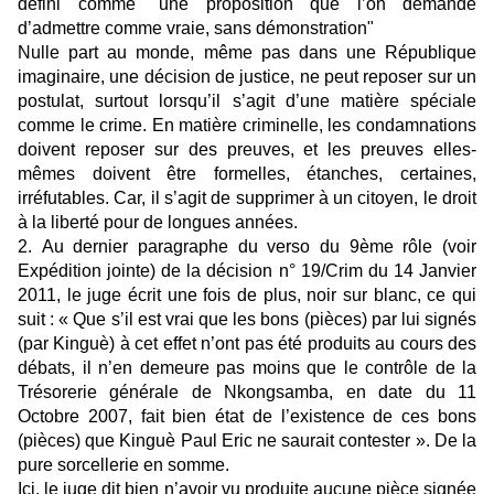
défini comme "une proposition que l’on demande
d’admettre comme vraie, sans démonstration"
Nulle part au monde, même pas dans une République
imaginaire, une décision de justice, ne peut reposer sur un
postulat, surtout lorsqu’il s’agit d’une matière spéciale
comme le crime. En matière criminelle, les condamnations
doivent reposer sur des preuves, et les preuves elles-
mêmes doivent être formelles, étanches, certaines,
irréfutables. Car, il s’agit de supprimer à un citoyen, le droit
à la liberté pour de longues années.
2. Au dernier paragraphe du verso du 9ème rôle (voir
Expédition jointe) de la décision n° 19/Crim du 14 Janvier
2011, le juge écrit une fois de plus, noir sur blanc, ce qui
suit : « Que s’il est vrai que les bons (pièces) par lui signés
(par Kinguè) à cet effet n’ont pas été produits au cours des
débats, il n’en demeure pas moins que le contrôle de la
Trésorerie générale de Nkongsamba, en date du 11
Octobre 2007, fait bien état de l’existence de ces bons
(pièces) que Kinguè Paul Eric ne saurait contester ». De la
pure sorcellerie en somme.
Ici, le juge dit bien n’avoir vu produite aucune pièce signée