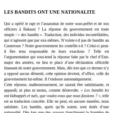
LES BANDITS ONT UNE NATIONALITE
Qui a opéré le rapt et l’assassinat de notre sous-préfet et de nos
officiers à Bakassi ? La réponse du gouvernement est toute
simple : « des bandits ». Traduction, des individus incontrôlables,
qui n’agissent que par eux-mêmes. N’existe-t-il pas de bandits au
Cameroun ? Notre gouvernement les contrôle-t-il ? Celui-ci peut-
il être tenu responsable de leurs exactions ? Telle est
l’argumentation qui sous-tend la réponse faite par le chef d’Etat-
major des armées, en lieu et place d’une déclaration officielle
émanant de notre gouvernement. Mais, dès lors que ce dernier n’y
a opposé aucun démenti, cette opinion devient, d’office, celle du
gouvernement lui-même. Il l’endosse automatiquement.
Cette réponse, malheureusement, ne saurait être satisfaisante, et
apparaît, ni plus ni moins, comme désinvolte. «
Les bandits les
ont kidnappés et tués, que voulez-vous que nous fassions ?
», telle
est sa traduction concrète. Elle ne peut, en aucune manière, nous
satisfaire. Les bandits, quels qu’ils soient, sont dotés d’une
nationalité. Dès lors que des voyous franchissent la frontière de