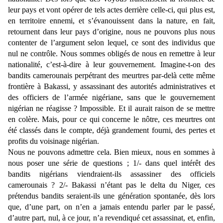
leur pays et vont opérer de tels actes derrière celle-ci, qui plus est,
en territoire ennemi, et s’évanouissent dans la nature, en fait,
retournent dans leur pays d’origine, nous ne pouvons plus nous
contenter de l’argument selon lequel, ce sont des individus que
nul ne contrôle. Nous sommes obligés de nous en remettre à leur
nationalité, c’est-à-dire à leur gouvernement. Imagine-t-on des
bandits camerounais perpétrant des meurtres par-delà cette même
frontière à Bakassi, y assassinant des autorités administratives et
des officiers de l’armée nigériane, sans que le gouvernement
nigérian ne réagisse ? Impossible. Et il aurait raison de se mettre
en colère. Mais, pour ce qui concerne le nôtre, ces meurtres ont
été classés dans le compte, déjà grandement fourni, des pertes et
profits du voisinage nigérian.
Nous ne pouvons admettre cela. Bien mieux, nous en sommes à
nous poser une série de questions ; 1/- dans quel intérêt des
bandits nigérians viendraient-ils assassiner des officiels
camerounais ? 2/- Bakassi n’étant pas le delta du Niger, ces
prétendus bandits seraient-ils une génération spontanée, dès lors
que, d’une part, on n’en a jamais entendu parler par le passé,
d’autre part, nul, à ce jour, n’a revendiqué cet assassinat, et, enfin,