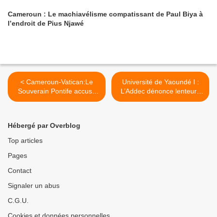
Cameroun : Le machiavélisme compatissant de Paul Biya à
l’endroit de Pius Njawé
< Cameroun-Vatican:Le
Université de Yaoundé I :
Souverain Pontife accuse
L’Addec dénonce lenteurs
Paul Biya
et arnaques >
Hébergé par Overblog
Top articles
Pages
Contact
Signaler un abus
C.G.U.
Cookies et données personnelles