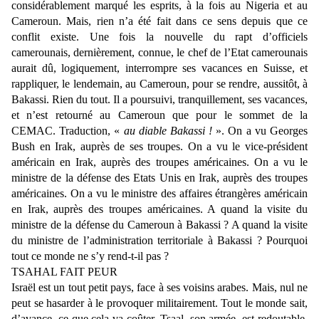
considérablement marqué les esprits, à la fois au Nigeria et au
Cameroun. Mais, rien n’a été fait dans ce sens depuis que ce
conflit existe. Une fois la nouvelle du rapt d’officiels
camerounais, dernièrement, connue, le chef de l’Etat camerounais
aurait dû, logiquement, interrompre ses vacances en Suisse, et
rappliquer, le lendemain, au Cameroun, pour se rendre, aussitôt, à
Bakassi. Rien du tout. Il a poursuivi, tranquillement, ses vacances,
et n’est retourné au Cameroun que pour le sommet de la
CEMAC. Traduction, «
au diable Bakassi !
». On a vu Georges
Bush en Irak, auprès de ses troupes. On a vu le vice-président
américain en Irak, auprès des troupes américaines. On a vu le
ministre de la défense des Etats Unis en Irak, auprès des troupes
américaines. On a vu le ministre des affaires étrangères américain
en Irak, auprès des troupes américaines. A quand la visite du
ministre de la défense du Cameroun à Bakassi ? A quand la visite
du ministre de l’administration territoriale à Bakassi ? Pourquoi
tout ce monde ne s’y rend-t-il pas ?
TSAHAL FAIT PEUR
Israël est un tout petit pays, face à ses voisins arabes. Mais, nul ne
peut se hasarder à le provoquer militairement. Tout le monde sait,
d’avance, ce que cela va coûter. Tsaal, son armée, est redoutable.