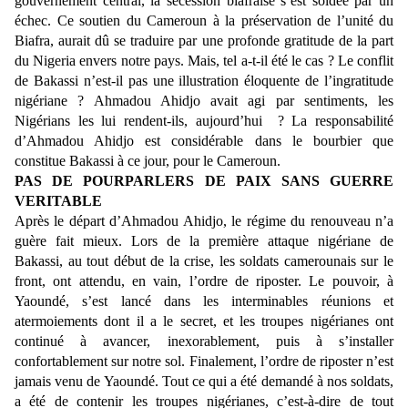
gouvernement central, la sécession biafraise s’est soldée par un
échec. Ce soutien du Cameroun à la préservation de l’unité du
Biafra, aurait dû se traduire par une profonde gratitude de la part
du Nigeria envers notre pays. Mais, tel a-t-il été le cas ? Le conflit
de Bakassi n’est-il pas une illustration éloquente de l’ingratitude
nigériane ? Ahmadou Ahidjo avait agi par sentiments, les
Nigérians les lui rendent-ils, aujourd’hui ? La responsabilité
d’Ahmadou Ahidjo est considérable dans le bourbier que
constitue Bakassi à ce jour, pour le Cameroun.
PAS DE POURPARLERS DE PAIX SANS GUERRE
VERITABLE
Après le départ d’Ahmadou Ahidjo, le régime du renouveau n’a
guère fait mieux. Lors de la première attaque nigériane de
Bakassi, au tout début de la crise, les soldats camerounais sur le
front, ont attendu, en vain, l’ordre de riposter. Le pouvoir, à
Yaoundé, s’est lancé dans les interminables réunions et
atermoiements dont il a le secret, et les troupes nigérianes ont
continué à avancer, inexorablement, puis à s’installer
confortablement sur notre sol. Finalement, l’ordre de riposter n’est
jamais venu de Yaoundé. Tout ce qui a été demandé à nos soldats,
a été de contenir les troupes nigérianes, c’est-à-dire de tout