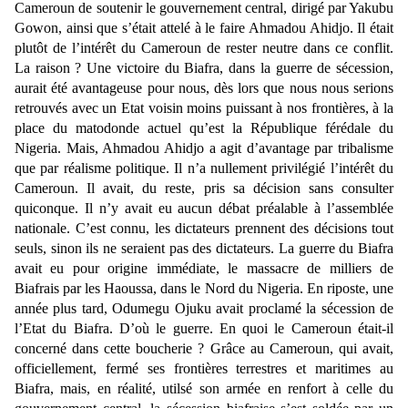
Cameroun de soutenir le gouvernement central, dirigé par Yakubu
Gowon, ainsi que s’était attelé à le faire Ahmadou Ahidjo. Il était
plutôt de l’intérêt du Cameroun de rester neutre dans ce conflit.
La raison ? Une victoire du Biafra, dans la guerre de sécession,
aurait été avantageuse pour nous, dès lors que nous nous serions
retrouvés avec un Etat voisin moins puissant à nos frontières, à la
place du matodonde actuel qu’est la République férédale du
Nigeria. Mais, Ahmadou Ahidjo a agit d’avantage par tribalisme
que par réalisme politique. Il n’a nullement privilégié l’intérêt du
Cameroun. Il avait, du reste, pris sa décision sans consulter
quiconque. Il n’y avait eu aucun débat préalable à l’assemblée
nationale. C’est connu, les dictateurs prennent des décisions tout
seuls, sinon ils ne seraient pas des dictateurs. La guerre du Biafra
avait eu pour origine immédiate, le massacre de milliers de
Biafrais par les Haoussa, dans le Nord du Nigeria. En riposte, une
année plus tard, Odumegu Ojuku avait proclamé la sécession de
l’Etat du Biafra. D’où le guerre. En quoi le Cameroun était-il
concerné dans cette boucherie ? Grâce au Cameroun, qui avait,
officiellement, fermé ses frontières terrestres et maritimes au
Biafra, mais, en réalité, utilsé son armée en renfort à celle du