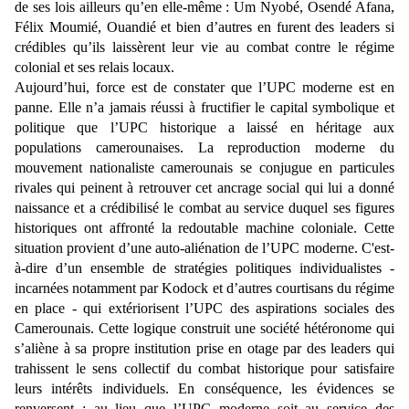
de ses lois ailleurs qu’en elle-même : Um Nyobé, Osendé Afana,
Félix Moumié, Ouandié et bien d’autres en furent des leaders si
crédibles qu’ils laissèrent leur vie au combat contre le régime
colonial et ses relais locaux.
Aujourd’hui, force est de constater que l’UPC moderne est en
panne. Elle n’a jamais réussi à fructifier le capital symbolique et
politique que l’UPC historique a laissé en héritage aux
populations camerounaises. La reproduction moderne du
mouvement nationaliste camerounais se conjugue en particules
rivales qui peinent à retrouver cet ancrage social qui lui a donné
naissance et a crédibilisé le combat au service duquel ses figures
historiques ont affronté la redoutable machine coloniale. Cette
situation provient d’une auto-aliénation de l’UPC moderne. C'est-
à-dire d’un ensemble de stratégies politiques individualistes -
incarnées notamment par Kodock et d’autres courtisans du régime
en place - qui extériorisent l’UPC des aspirations sociales des
Camerounais. Cette logique construit une société hétéronome qui
s’aliène à sa propre institution prise en otage par des leaders qui
trahissent le sens collectif du combat historique pour satisfaire
leurs intérêts individuels. En conséquence, les évidences se
renversent : au lieu que l’UPC moderne soit au service des