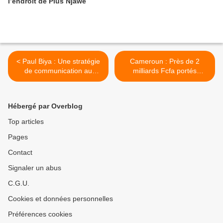
l’endroit de Pius Njawé
< Paul Biya : Une stratégie
Cameroun : Près de 2
de communication au
milliards Fcfa portés
mépris du peuple
disparus à la trésorerie de
Douala >
Hébergé par Overblog
Top articles
Pages
Contact
Signaler un abus
C.G.U.
Cookies et données personnelles
Préférences cookies