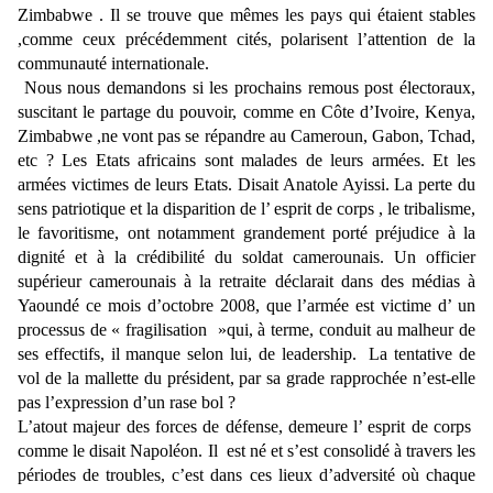
Zimbabwe . Il se trouve que mêmes les pays qui étaient stables
,comme ceux précédemment cités, polarisent l’attention de la
communauté internationale.
Nous nous demandons si les prochains remous post électoraux,
suscitant le partage du pouvoir, comme en Côte d’Ivoire, Kenya,
Zimbabwe ,ne vont pas se répandre au Cameroun, Gabon, Tchad,
etc ? Les Etats africains sont malades de leurs armées. Et les
armées victimes de leurs Etats. Disait Anatole Ayissi. La perte du
sens patriotique et la disparition de l’ esprit de corps , le tribalisme,
le favoritisme, ont notamment grandement porté préjudice à la
dignité et à la crédibilité du soldat camerounais. Un officier
supérieur camerounais à la retraite déclarait dans des médias à
Yaoundé ce mois d’octobre 2008, que l’armée est victime d’ un
processus de « fragilisation »qui, à terme, conduit au malheur de
ses effectifs, il manque selon lui, de leadership. La tentative de
vol de la mallette du président, par sa grade rapprochée n’est-elle
pas l’expression d’un rase bol ?
L’atout majeur des forces de défense, demeure l’ esprit de corps
comme le disait Napoléon. Il est né et s’est consolidé à travers les
périodes de troubles, c’est dans ces lieux d’adversité où chaque