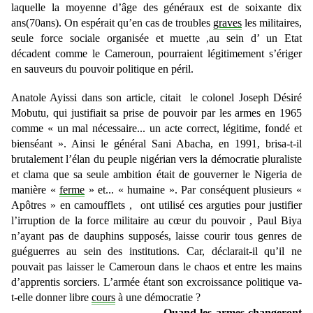
laquelle la moyenne d’âge des généraux est de soixante dix
ans(70ans). On espérait qu’en cas de troubles
graves
les militaires,
seule force sociale organisée et muette ,au sein d’ un Etat
décadent comme le Cameroun, pourraient légitimement s’ériger
en sauveurs du pouvoir politique en péril.
Anatole Ayissi dans son article, citait le colonel Joseph Désiré
Mobutu, qui justifiait sa prise de pouvoir par les armes en 1965
comme « un mal nécessaire... un acte correct, légitime, fondé et
bienséant ». Ainsi le général Sani Abacha, en 1991, brisa-t-il
brutalement l’élan du peuple nigérian vers la démocratie pluraliste
et clama que sa seule ambition était de gouverner le Nigeria de
manière «
ferme
» et... « humaine ». Par conséquent plusieurs «
Apôtres » en camoufflets , ont utilisé ces arguties pour justifier
l’irruption de la force militaire au cœur du pouvoir , Paul Biya
n’ayant pas de dauphins supposés, laisse courir tous genres de
guéguerres au sein des institutions. Car, déclarait-il qu’il ne
pouvait pas laisser le Cameroun dans le chaos et entre les mains
d’apprentis sorciers. L’armée étant son excroissance politique va-
t-elle donner libre
cours
à une démocratie ?
Quand les armes changeront