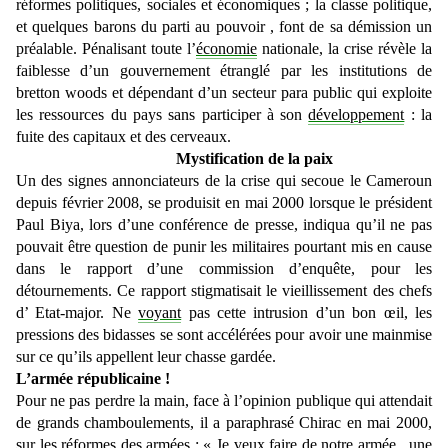
réformes politiques, sociales et économiques ; la classe politique,
et quelques barons du parti au pouvoir , font de sa démission un
préalable. Pénalisant toute l’
économie
nationale, la crise révèle la
faiblesse d’un gouvernement étranglé par les institutions de
bretton woods et dépendant d’un secteur para public qui exploite
les ressources du pays sans participer à son
développement
: la
fuite des capitaux et des cerveaux.
Mystification de la paix
Un des signes annonciateurs de la crise qui secoue le Cameroun
depuis février 2008, se produisit en mai 2000 lorsque le président
Paul Biya, lors d’une conférence de presse, indiqua qu’il ne pas
pouvait être question de punir les militaires pourtant mis en cause
dans le rapport d’une commission d’enquête, pour les
détournements. Ce rapport stigmatisait le vieillissement des chefs
d’ Etat-major. Ne
voyant
pas cette intrusion d’un bon œil, les
pressions des bidasses se sont accélérées pour avoir une mainmise
sur ce qu’ils appellent leur chasse gardée.
L’armée républicaine !
Pour ne pas perdre la main, face à l’opinion publique qui attendait
de grands chamboulements, il a paraphrasé Chirac en mai 2000,
sur les réformes des armées : « Je veux faire de notre armée , une