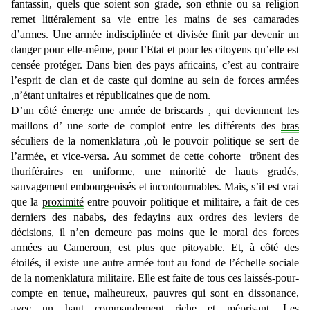
fantassin, quels que soient son grade, son ethnie ou sa religion
remet littéralement sa vie entre les mains de ses camarades
d’armes. Une armée indisciplinée et divisée finit par devenir un
danger pour elle-même, pour l’Etat et pour les citoyens qu’elle est
censée protéger. Dans bien des pays africains, c’est au contraire
l’esprit de clan et de caste qui domine au sein de forces armées
,n’étant unitaires et républicaines que de nom.
D’un côté émerge une armée de briscards , qui deviennent les
maillons d’ une sorte de complot entre les différents des
bras
séculiers de la nomenklatura ,où le pouvoir politique se sert de
l’armée, et vice-versa. Au sommet de cette cohorte trônent des
thuriféraires en uniforme, une minorité de hauts gradés,
sauvagement embourgeoisés et incontournables. Mais, s’il est vrai
que la
proximité
entre pouvoir politique et militaire, a fait de ces
derniers des nababs, des fedayins aux ordres des leviers de
décisions, il n’en demeure pas moins que le moral des forces
armées au Cameroun, est plus que pitoyable. Et, à côté des
étoilés, il existe une autre armée tout au fond de l’échelle sociale
de la nomenklatura militaire. Elle est faite de tous ces laissés-pour-
compte en tenue, malheureux, pauvres qui sont en dissonance,
avec un haut commandement riche et méprisant. Les