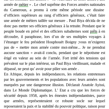
armée de
métier
» . Le chef suprême des Forces armées nationales
du Cameroun, a promu à cette même période une dizaine
d’officiers supérieurs au rang d’officiers généraux, c’était faire
une armée de métiers taillée sur mesure . Paul Biya décida de ne
donc pas mettre ses officiers généraux à la retraite. Pendant que le
peuple boude en privé et des officiers subalternes sont
prêts
à en
découdre, il paraphrase, lors d’un de ses multiples voyages à
l’étranger le feu président Houphouët Boigny ;vous m’exigerez
pas de « mettre mon armée contre moi-même... Je ne prendrai
aucune sanction » avait-il conclu, pendant que le népotisme est
érigé en valeur au sein de l’armée. Fort irrité des tensions qui
prévalent sur le plan intérieur, un Paul Biya vieillissant, malade et
dépassé, ne peut qu’ avoir pour pilier son armée .
En Afrique, depuis les indépendances, les relations entretenues
par les gouvernements et les populations avec leurs armées sont
marquées par une dangereuse illusion. Déclarait Anatole Ayissi,
dans Le Monde Diplomatique. L’ Etat a cru que les forces de
sécurité depuis 1958, après les émeutes indépendantistes, parce
que armées, représenteraient ce robuste socle sur lequel
reposeraient la paix et la stabilité du pouvoir politique, raison pour