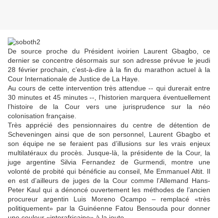
De source proche du Président ivoirien Laurent Gbagbo, ce
dernier se concentre désormais sur son adresse prévue le jeudi
28 février prochain, c’est-à-dire à la fin du marathon actuel à la
Cour Internationale de Justice de La Haye.
Au cours de cette intervention très attendue -- qui durerait entre
30 minutes et 45 minutes --, l’historien marquera éventuellement
l’histoire de la Cour vers une jurisprudence sur la néo
colonisation française.
Très apprécié des pensionnaires du centre de détention de
Scheveningen ainsi que de son personnel, Laurent Gbagbo et
son équipe ne se feraient pas d’illusions sur les vrais enjeux
multilatéraux du procès. Jusque-là, la présidente de la Cour, la
juge argentine Silvia Fernandez de Gurmendi, montre une
volonté de probité qui bénéficie au conseil, Me Emmanuel Altit. Il
en est d’ailleurs de juges de la Cour comme l’Allemand Hans-
Peter Kaul qui a dénoncé ouvertement les méthodes de l’ancien
procureur argentin Luis Moreno Ocampo – remplacé «très
politiquement» par la Guinéenne Fatou Bensouda pour donner
une couleur «interafricaine» à la joute.