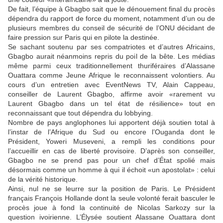
De fait, l’équipe à Gbagbo sait que le dénouement final du procès
dépendra du rapport de force du moment, notamment d’un ou de
plusieurs membres du conseil de sécurité de l’ONU décidant de
faire pression sur Paris qui en pilote la destinée.
Se sachant soutenu par ses compatriotes et d’autres Africains,
Gbagbo aurait néanmoins repris du poil de la bête. Les médias
même parmi ceux traditionnellement thuriféraires d’Alassane
Ouattara comme Jeune Afrique le reconnaissent volontiers. Au
cours d’un entretien avec EventNews TV, Alain Cappeau,
conseiller de Laurent Gbagbo, affirme avoir «rarement vu
Laurent Gbagbo dans un tel état de résilience» tout en
reconnaissant que tout dépendra du lobbying.
Nombre de pays anglophones lui apportent déjà soutien total à
l’instar de l’Afrique du Sud ou encore l’Ouganda dont le
Président, Yoweri Museveni, a rempli les conditions pour
l’accueillir en cas de liberté provisoire. D’après son conseiller,
Gbagbo ne se prend pas pour un chef d’État spolié mais
désormais comme un homme à qui il échoit «un apostolat» : celui
de la vérité historique.
Ainsi, nul ne se leurre sur la position de Paris. Le Président
français François Hollande dont la seule volonté ferait basculer le
procès joue à fond la continuité de Nicolas Sarkozy sur la
question ivoirienne. L’Élysée soutient Alassane Ouattara dont