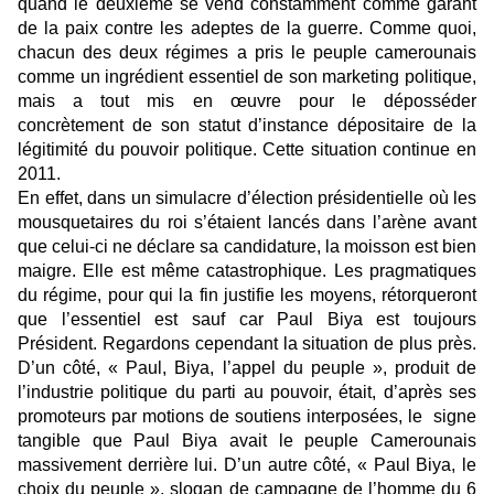
quand le deuxième se vend constamment comme garant
de la paix contre les adeptes de la guerre. Comme quoi,
chacun des deux régimes a pris le peuple camerounais
comme un ingrédient essentiel de son marketing politique,
mais a tout mis en œuvre pour le déposséder
concrètement de son statut d’instance dépositaire de la
légitimité du pouvoir politique. Cette situation continue en
2011.
En effet, dans un simulacre d’élection présidentielle où les
mousquetaires du roi s’étaient lancés dans l’arène avant
que celui-ci ne déclare sa candidature, la moisson est bien
maigre. Elle est même catastrophique. Les pragmatiques
du régime, pour qui la fin justifie les moyens, rétorqueront
que l’essentiel est sauf car Paul Biya est toujours
Président. Regardons cependant la situation de plus près.
D’un côté, « Paul, Biya, l’appel du peuple », produit de
l’industrie politique du parti au pouvoir, était, d’après ses
promoteurs par motions de soutiens interposées, le signe
tangible que Paul Biya avait le peuple Camerounais
massivement derrière lui. D’un autre côté, « Paul Biya, le
choix du peuple », slogan de campagne de l’homme du 6