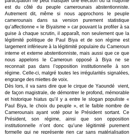
participation ne peut masquer une élection où la majorité
est du côté du peuple camerounais abstentionniste.
Autrement dit, même si nous approchons le peuple
camerounais dans sa version purement statistique
qu’affectionne « le Biyaïsme » car pouvant la profiler à sa
guise à chaque scrutin, il apparaît, non seulement que la
légitimité politique de Paul Biya et de son régime est
largement inférieure à la légitimité populaire du Cameroun
interne et externe abstentionniste, mais aussi que ce que
nous appelons le Cameroun opposé à Biya ne se
reconnait pas dans l’opposition institutionnelle à son
régime. Celle-ci, malgré toutes les irrégularités signalées,
engrange des miettes de voix.
Dès lors, il va sans dire que le cirque de Yaoundé vient,
de façon magistrale, de démontrer le profond, mémorable
et historique hiatus qu’il y a entre le slogan populiste «
Paul Biya, le choix du peuple », et le faible nombre de
Camerounais ayant voté pour le Président sortant. Ce
Président, son régime, ainsi que son opposition
institutionnelle n’ont donc qu’une légitimité purement
formelle qui ne représente rien car sans matérialisation