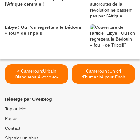
l'Afrique centrale !
Libye : Ou l’on regrettera le Bédouin
« fou » de Tripoli!
< Cameroun:Urbain
Cameroun :Un cri
Olanguena Awono,ex-
d’humanité pour Enoh
ministre incarcéré dit sa
Meyomesse ! >
"vérité au peuple"au sujet
de sa détention
Hébergé par Overblog
Top articles
Pages
Contact
Signaler un abus