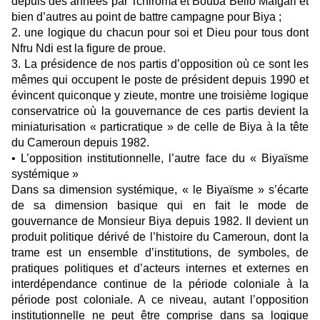
depuis des années par Tchiroma et Bouba Beilo Maïgari et
bien d’autres au point de battre campagne pour Biya ;
2. une logique du chacun pour soi et Dieu pour tous dont
Nfru Ndi est la figure de proue.
3. La présidence de nos partis d’opposition où ce sont les
mêmes qui occupent le poste de président depuis 1990 et
évincent quiconque y zieute, montre une troisième logique
conservatrice où la gouvernance de ces partis devient la
miniaturisation « particratique » de celle de Biya à la tête
du Cameroun depuis 1982.
• L’opposition institutionnelle, l’autre face du « Biyaïsme
systémique »
Dans sa dimension systémique, « le Biyaïsme » s’écarte
de sa dimension basique qui en fait le mode de
gouvernance de Monsieur Biya depuis 1982. Il devient un
produit politique dérivé de l’histoire du Cameroun, dont la
trame est un ensemble d’institutions, de symboles, de
pratiques politiques et d’acteurs internes et externes en
interdépendance continue de la période coloniale à la
période post coloniale. A ce niveau, autant l’opposition
institutionnelle ne peut être comprise dans sa logique