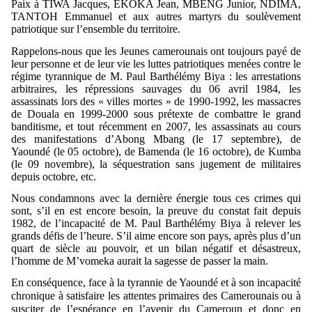
Paix à TIWA Jacques, EKOKA Jean, MBENG Junior, NDIMA,
TANTOH Emmanuel et aux autres martyrs du soulèvement
patriotique sur l’ensemble du territoire.
Rappelons-nous que les Jeunes camerounais ont toujours payé de
leur personne et de leur vie les luttes patriotiques menées contre le
régime tyrannique de M. Paul Barthélémy Biya : les arrestations
arbitraires, les répressions sauvages du 06 avril 1984, les
assassinats lors des « villes mortes » de 1990-1992, les massacres
de Douala en 1999-2000 sous prétexte de combattre le grand
banditisme, et tout récemment en 2007, les assassinats au cours
des manifestations d’Abong Mbang (le 17 septembre), de
Yaoundé (le 05 octobre), de Bamenda (le 16 octobre), de Kumba
(le 09 novembre), la séquestration sans jugement de militaires
depuis octobre, etc.
Nous condamnons avec la dernière énergie tous ces crimes qui
sont, s’il en est encore besoin, la preuve du constat fait depuis
1982, de l’incapacité de M. Paul Barthélémy Biya à relever les
grands défis de l’heure.
S’il aime encore son pays, après plus d’un
quart de siècle au pouvoir, et un bilan négatif et désastreux,
l’homme de M’vomeka aurait la sagesse de passer la main.
En conséquence, face à la tyrannie de Yaoundé et à son incapacité
chronique à satisfaire les attentes primaires des Camerounais ou à
susciter de l’espérance en l’avenir du Cameroun et donc en