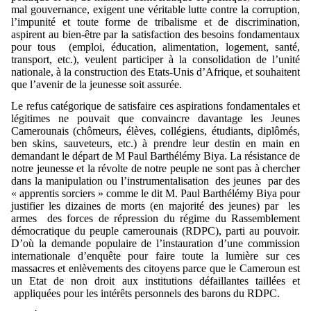
mal gouvernance, exigent une véritable lutte contre la corruption,
l’impunité et toute forme de tribalisme et de discrimination,
aspirent au bien-être par la satisfaction des besoins fondamentaux
pour tous (emploi, éducation, alimentation, logement, santé,
transport, etc.), veulent participer à la consolidation de l’unité
nationale, à la construction des Etats-Unis d’Afrique, et souhaitent
que l’avenir de la jeunesse soit assurée.
Le refus catégorique de satisfaire ces aspirations fondamentales et
légitimes ne pouvait que convaincre davantage les Jeunes
Camerounais (chômeurs, élèves, collégiens, étudiants, diplômés,
ben skins, sauveteurs, etc.) à prendre leur destin en main en
demandant le départ de M Paul Barthélémy Biya. La résistance de
notre jeunesse et la révolte de notre peuple ne sont pas à chercher
dans la manipulation ou l’instrumentalisation
des jeunes par des
« apprentis sorciers » comme le dit M. Paul Barthélémy Biya pour
justifier les dizaines de morts (en majorité des jeunes) par
les
armes
des forces de répression du régime du Rassemblement
démocratique du peuple camerounais (RDPC), parti au pouvoir.
D’où la demande populaire de l’instauration d’une commission
internationale d’enquête pour faire toute la lumière sur ces
massacres et enlèvements des citoyens parce que le Cameroun est
un Etat de non droit aux institutions défaillantes taillées et
appliquées pour les intérêts personnels des barons du RDPC.