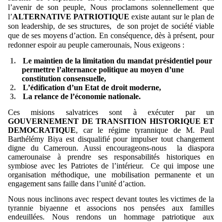
l’avenir de son peuple, N
ous proclamons solennellement que
l’
ALTERNATIVE PATRIOTIQUE
existe autant sur le plan de
son leadership, de ses structures,
de son projet de société viable
que de ses moyens d’action. En conséquence, dès à présent, pour
redonner espoir au peuple camerounais, Nous exigeons :
1.
Le maintien de la limitation du mandat présidentiel pour
permettre l’alternance politique au moyen d’une
constitution consensuelle,
2.
L’édification d’un Etat de droit moderne,
3.
La relance de l’économie nationale.
Ces misions salvatrices sont à exécuter par un
GOUVERNEMENT DE TRANSITION HISTORIQUE ET
DEMOCRATIQUE
, car le régime tyrannique de M. Paul
Barthélémy Biya est disqualifié pour impulser tout changement
digne du Cameroun. Aussi encourageons-nous
la diaspora
camerounaise à prendre ses responsabilités historiques en
symbiose avec les Patriotes de l’intérieur.
Ce qui impose une
organisation méthodique, une mobilisation permanente et un
engagement sans faille dans l’unité d’action.
Nous nous inclinons avec respect devant toutes les victimes de la
tyrannie biyaenne et associons nos pensées aux familles
endeuillées. Nous rendons un hommage patriotique aux