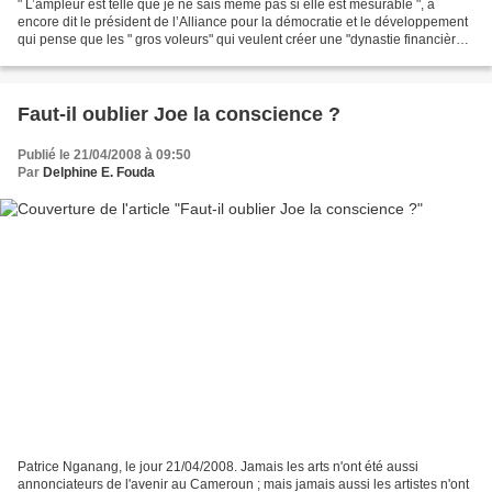
" L’ampleur est telle que je ne sais même pas si elle est mesurable ", a
encore dit le président de l’Alliance pour la démocratie et le développement
qui pense que les " gros voleurs" qui veulent créer une "dynastie financière "
face à la " plèbe" impuissante...
Faut-il oublier Joe la conscience ?
Publié le 21/04/2008 à 09:50
Par
Delphine E. Fouda
Patrice Nganang, le jour 21/04/2008. Jamais les arts n'ont été aussi
annonciateurs de l'avenir au Cameroun ; mais jamais aussi les artistes n'ont