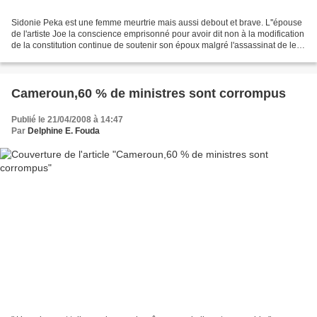
Sidonie Peka est une femme meurtrie mais aussi debout et brave. L''épouse
de l'artiste Joe la conscience emprisonné pour avoir dit non à la modification
de la constitution continue de soutenir son époux malgré l'assassinat de leur
fils de 11 ans par la...
Cameroun,60 % de ministres sont corrompus
Publié le 21/04/2008 à 14:47
Par
Delphine E. Fouda