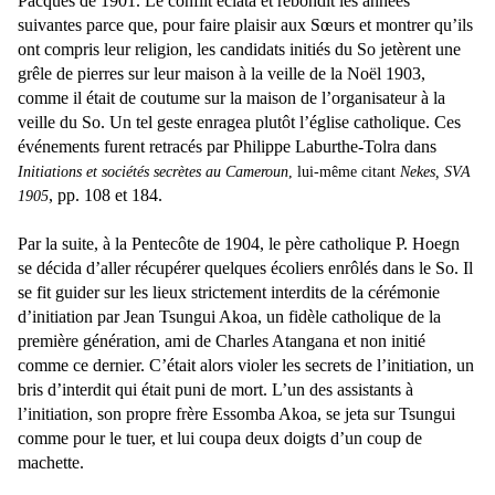
Pacques de 1901. Le conflit éclata et rebondit les années
suivantes parce que, pour faire plaisir aux Sœurs et montrer qu’ils
ont compris leur religion, les candidats initiés du So jetèrent une
grêle de pierres sur leur maison à la veille de la Noël 1903,
comme il était de coutume sur la maison de l’organisateur à la
veille du So. Un tel geste enragea plutôt l’église catholique. Ces
événements furent retracés par Philippe Laburthe-Tolra dans
Initiations et sociétés secrètes au Cameroun
, lui-même citant
Nekes, SVA
, pp. 108 et 184.
1905
Par la suite, à la Pentecôte de 1904, le père catholique P. Hoegn
se décida d’aller récupérer quelques écoliers enrôlés dans le So. Il
se fit guider sur les lieux strictement interdits de la cérémonie
d’initiation par Jean Tsungui Akoa, un fidèle catholique de la
première génération, ami de Charles Atangana et non initié
comme ce dernier. C’était alors violer les secrets de l’initiation, un
bris d’interdit qui était puni de mort. L’un des assistants à
l’initiation, son propre frère Essomba Akoa, se jeta sur Tsungui
comme pour le tuer, et lui coupa deux doigts d’un coup de
machette.