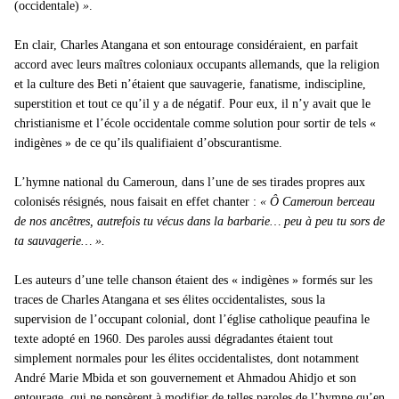
(occidentale)
»
.
En clair, Charles Atangana et son entourage considéraient, en parfait
accord avec leurs maîtres coloniaux occupants allemands, que la religion
et la culture des Beti n’étaient que sauvagerie, fanatisme, indiscipline,
superstition et tout ce qu’il y a de négatif. Pour eux, il n’y avait que le
christianisme et l’école occidentale comme solution pour sortir de tels «
indigènes » de ce qu’ils qualifiaient d’obscurantisme.
L’hymne national du Cameroun, dans l’une de ses tirades propres aux
colonisés résignés, nous faisait en effet chanter :
« Ô Cameroun berceau
de nos ancêtres, autrefois tu vécus dans la barbarie… peu à peu tu sors de
ta sauvagerie… ».
Les auteurs d’une telle chanson étaient des « indigènes » formés sur les
traces de Charles Atangana et ses élites occidentalistes, sous la
supervision de l’occupant colonial, dont l’église catholique peaufina le
texte adopté en 1960. Des paroles aussi dégradantes étaient tout
simplement normales pour les élites occidentalistes, dont notamment
André Marie Mbida et son gouvernement et Ahmadou Ahidjo et son
entourage, qui ne pensèrent à modifier de telles paroles de l’hymne qu’en