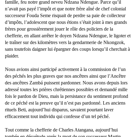
famille, feu notre grand neveu Ndzana Ndengue. Parce qu’il
n’avait pas payé l’impôt et que notre frère aîné de chef colonial
successeur Fouda Seme risquait de perdre sa paie de collecteur
d’impôts, l’adolescent que nous étions s’était joint à mes grands
frères pour grossièrement jouer le rôle des policiers de la
chefferie, en allant arrêter le doyen Ndzana Ndengue, le ligoter et
le traîner sur des kilomètres vers la gendarmerie de Nkongzok,
sans toutefois daigner lui épargner des coups lorsqu’il cherchait à
plaider.
Nous avions ainsi participé activement à la commission de l’un
des péchés les plus graves que nos ancêtres ainsi que l’Ancêtre
des ancêtres Zambá puissent pardonner. Nous avons depuis lors
adressé toutes les prières chrétiennes possibles et demandé mille
fois le pardon de Dieu, mais la persistance du sentiment profond
de ce péché est la preuve qu’il n’est pas pardonné. Les anciens
rituels Beti, aujourd’hui disparus, savaient pourtant laver
efficacement tout individu qui confesse d’un tel péché.
Tout comme la chefferie de Charles Atangana, aujourd’hui
tombée en désuétude après la mort de son successeur Martin