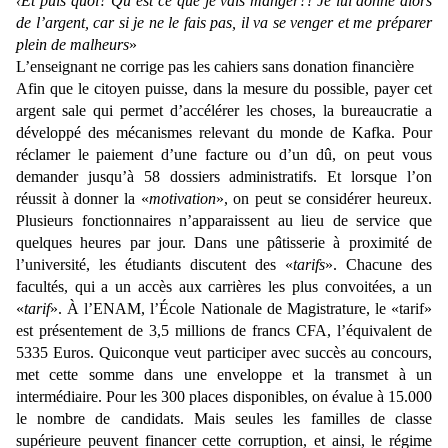
‹Et puis quoi? Qu’est ce que je vais manger?! Je lui donne alors
de l’argent, car si je ne le fais pas, il va se venger et me préparer
plein de malheurs
»
L’enseignant ne corrige pas les cahiers sans donation financière
Afin que le citoyen puisse, dans la mesure du possible, payer cet
argent sale qui permet d’accélérer les choses, la bureaucratie a
développé des mécanismes relevant du monde de Kafka. Pour
réclamer le paiement d’une facture ou d’un dû, on peut vous
demander jusqu’à 58 dossiers administratifs. Et lorsque l’on
réussit à donner la «
motivation
», on peut se considérer heureux.
Plusieurs fonctionnaires n’apparaissent au lieu de service que
quelques heures par jour. Dans une pâtisserie à proximité de
l’université, les étudiants discutent des «
tarifs
». Chacune des
facultés, qui a un accès aux carrières les plus convoitées, a un
«
tarif
». À l’ENAM, l’École Nationale de Magistrature, le «tarif»
est présentement de 3,5 millions de francs CFA, l’équivalent de
5335 Euros. Quiconque veut participer avec succès au concours,
met cette somme dans une enveloppe et la transmet à un
intermédiaire. Pour les 300 places disponibles, on évalue à 15.000
le nombre de candidats. Mais seules les familles de classe
supérieure peuvent financer cette corruption, et ainsi, le régime