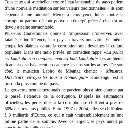
Tous ceux qui se rebellent contre l’état lamentable du pays parlent
d’une nouvelle méditation sur les valeurs traditionnelles – ils sont
cependant une minorité. Même à leurs yeux, lutter contre la
corruption partout où tout pouvoir a émergé grâce à elle, est un
devoir à peine surmontable.
Plusieurs Camerounais donnent l’impression d’observer, avec
fatalité et indifférence, leur pays à travers une vitre. En même
temps, les plaintes contre la corruption sont devenues la culture
populaire. Dans une radio privée, un comédien rappe: «
La police
est katakata, son comportement est laid, katakata!
» Les auditeurs
ricanent et se balancent en cadence les uns sur les autres. De son
côté, le musicien Lapiro de Mbanga chante: «
Ministres,
Directeurs, envoyez-les tous à Kondengui!
» Kondengui est la
prison la plus connue du pays.
Le gouvernement camerounais ne parvient plus à nier, comme par
le passé, l’étendue de la corruption. D’après les estimations
officielles, les pertes dues à la corruption se chiffrent à près de
50% des revenus publics. Entre 1997 et 2004, elles se chiffraient
à 3 milliards d’Euros, ce qui n’était vraisemblablement qu’une
infime partie de la somme. Avec cet argent, le pays aurait pu
construire dix mille écoles!