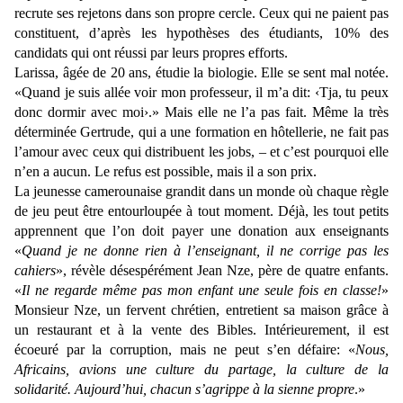
recrute ses rejetons dans son propre cercle. Ceux qui ne paient pas
constituent, d’après les hypothèses des étudiants, 10% des
candidats qui ont réussi par leurs propres efforts.
Larissa, âgée de 20 ans, étudie la biologie. Elle se sent mal notée.
«Quand je suis allée voir mon professeur, il m’a dit: ‹Tja, tu peux
donc dormir avec moi›.» Mais elle ne l’a pas fait. Même la très
déterminée Gertrude, qui a une formation en hôtellerie, ne fait pas
l’amour avec ceux qui distribuent les jobs, – et c’est pourquoi elle
n’en a aucun. Le refus est possible, mais il a son prix.
La jeunesse camerounaise grandit dans un monde où chaque règle
de jeu peut être entourloupée à tout moment. Déjà, les tout petits
apprennent que l’on doit payer une donation aux enseignants
«
Quand je ne donne rien à l’enseignant, il ne corrige pas les
cahiers
», révèle désespérément Jean Nze, père de quatre enfants.
«
Il ne regarde même pas mon enfant une seule fois en classe!
»
Monsieur Nze, un fervent chrétien, entretient sa maison grâce à
un restaurant et à la vente des Bibles. Intérieurement, il est
écoeuré par la corruption, mais ne peut s’en défaire: «
Nous,
Africains, avions une culture du partage, la culture de la
solidarité. Aujourd’hui, chacun s’agrippe à la sienne propre
.»