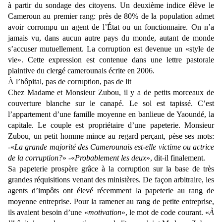
à partir du sondage des citoyens. Un deuxième indice élève le
Cameroun au premier rang: près de 80% de la population admet
avoir corrompu un agent de l’État ou un fonctionnaire. On n’a
jamais vu, dans aucun autre pays du monde, autant de monde
s’accuser mutuellement. La corruption est devenue un «style de
vie». Cette expression est contenue dans une lettre pastorale
plaintive du clergé camerounais écrite en 2006.
À l’hôpital, pas de corruption, pas de lit
Chez Madame et Monsieur Zubou, il y a de petits morceaux de
couverture blanche sur le canapé. Le sol est tapissé. C’est
l’appartement d’une famille moyenne en banlieue de Yaoundé, la
capitale. Le couple est propriétaire d’une papeterie. Monsieur
Zubou, un petit homme mince au regard perçant, pèse ses mots:
-«
La grande majorité des Camerounais est-elle victime ou actrice
de la corruption?
» -«
Probablement les deux
», dit-il finalement.
Sa papeterie prospère grâce à la corruption sur la base de très
grandes réquisitions venant des ministères. De façon arbitraire, les
agents d’impôts ont élevé récemment la papeterie au rang de
moyenne entreprise. Pour la ramener au rang de petite entreprise,
ils avaient besoin d’une «
motivation
», le mot de code courant. «
À