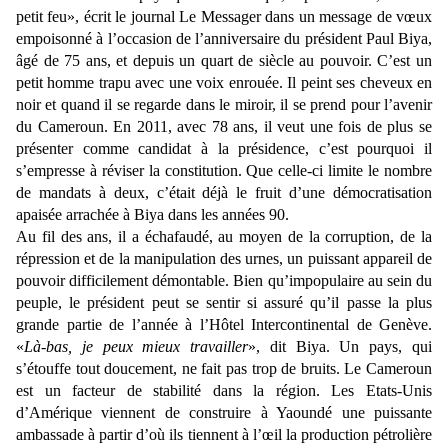
petit feu», écrit le journal Le Messager dans un message de vœux
empoisonné à l’occasion de l’anniversaire du président Paul Biya,
âgé de 75 ans, et depuis un quart de siècle au pouvoir. C’est un
petit homme trapu avec une voix enrouée. Il peint ses cheveux en
noir et quand il se regarde dans le miroir, il se prend pour l’avenir
du Cameroun. En 2011, avec 78 ans, il veut une fois de plus se
présenter comme candidat à la présidence, c’est pourquoi il
s’empresse à réviser la constitution. Que celle-ci limite le nombre
de mandats à deux, c’était déjà le fruit d’une démocratisation
apaisée arrachée à Biya dans les années 90.
Au fil des ans, il a échafaudé, au moyen de la corruption, de la
répression et de la manipulation des urnes, un puissant appareil de
pouvoir difficilement démontable. Bien qu’impopulaire au sein du
peuple, le président peut se sentir si assuré qu’il passe la plus
grande partie de l’année à l’Hôtel Intercontinental de Genève.
«
Là-bas, je peux mieux travailler
», dit Biya. Un pays, qui
s’étouffe tout doucement, ne fait pas trop de bruits. Le Cameroun
est un facteur de stabilité dans la région. Les Etats-Unis
d’Amérique viennent de construire à Yaoundé une puissante
ambassade à partir d’où ils tiennent à l’œil la production pétrolière