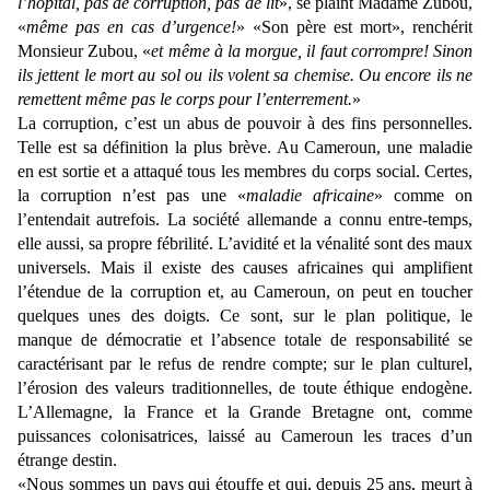
l’hôpital, pas de corruption, pas de lit
», se plaint Madame Zubou,
«
même pas en cas d’urgence!
» «Son père est mort», renchérit
Monsieur Zubou, «
et même à la morgue, il faut corrompre! Sinon
ils jettent le mort au sol ou ils volent sa chemise. Ou encore ils ne
remettent même pas le corps pour l’enterrement.
»
La corruption, c’est un abus de pouvoir à des fins personnelles.
Telle est sa définition la plus brève. Au Cameroun, une maladie
en est sortie et a attaqué tous les membres du corps social. Certes,
la corruption n’est pas une «
maladie africaine
» comme on
l’entendait autrefois. La société allemande a connu entre-temps,
elle aussi, sa propre fébrilité. L’avidité et la vénalité sont des maux
universels. Mais il existe des causes africaines qui amplifient
l’étendue de la corruption et, au Cameroun, on peut en toucher
quelques unes des doigts. Ce sont, sur le plan politique, le
manque de démocratie et l’absence totale de responsabilité se
caractérisant par le refus de rendre compte; sur le plan culturel,
l’érosion des valeurs traditionnelles, de toute éthique endogène.
L’Allemagne, la France et la Grande Bretagne ont, comme
puissances colonisatrices, laissé au Cameroun les traces d’un
étrange destin.
«Nous sommes un pays qui étouffe et qui, depuis 25 ans, meurt à