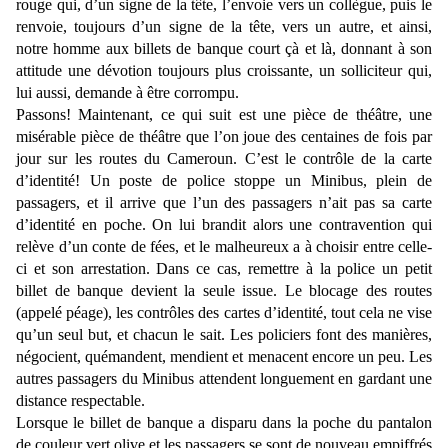
rouge qui, d’un signe de la tête, l’envoie vers un collègue, puis le
renvoie, toujours d’un signe de la tête, vers un autre, et ainsi,
notre homme aux billets de banque court çà et là, donnant à son
attitude une dévotion toujours plus croissante, un solliciteur qui,
lui aussi, demande à être corrompu.
Passons! Maintenant, ce qui suit est une pièce de théâtre, une
misérable pièce de théâtre que l’on joue des centaines de fois par
jour sur les routes du Cameroun. C’est le contrôle de la carte
d’identité! Un poste de police stoppe un Minibus, plein de
passagers, et il arrive que l’un des passagers n’ait pas sa carte
d’identité en poche. On lui brandit alors une contravention qui
relève d’un conte de fées, et le malheureux a à choisir entre celle-
ci et son arrestation. Dans ce cas, remettre à la police un petit
billet de banque devient la seule issue. Le blocage des routes
(appelé péage), les contrôles des cartes d’identité, tout cela ne vise
qu’un seul but, et chacun le sait. Les policiers font des manières,
négocient, quémandent, mendient et menacent encore un peu. Les
autres passagers du Minibus attendent longuement en gardant une
distance respectable.
Lorsque le billet de banque a disparu dans la poche du pantalon
de couleur vert olive et les passagers se sont de nouveau empiffrés